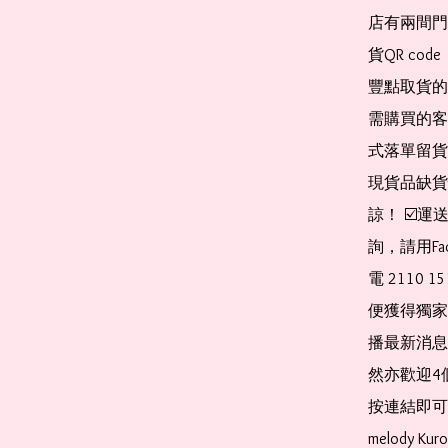
店有兩間門
貨QR co
豐點取貨的
需購買的客
式落單留貨
現貨品缺貨
諒！ ☑️
詢，請用Fa
電 2110 
便獲得獨家
播最新消息
然亦歡迎4
按連結即可加入 
melody Ku