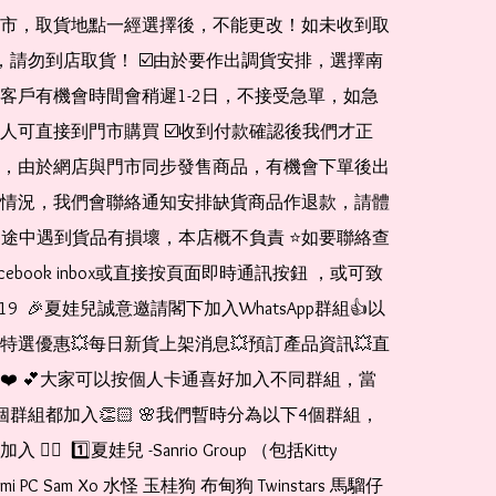
市，取貨地點一經選擇後，不能更改！如未收到取
de，請勿到店取貨！ ☑️由於要作出調貨安排，選擇南
客戶有機會時間會稍遲1-2日，不接受急單，如急
人可直接到門市購買 ☑️收到付款確認後我們才正
，由於網店與門市同步發售商品，有機會下單後出
情況，我們會聯絡通知安排缺貨商品作退款，請體
運送途中遇到貨品有損壞，本店概不負責 ⭐️如要聯絡查
cebook inbox或直接按頁面即時通訊按鈕 ，或可致
1519  🎉夏娃兒誠意邀請閣下加入WhatsApp群組👍以
特選優惠💥每日新貨上架消息💥預訂產品資訊💥直
❤️ 💕大家可以按個人卡通喜好加入不同群組，當
個群組都加入👏🏻 🌸我們暫時分為以下4個群組，
🏻  1️⃣夏娃兒 -Sanrio Group （包括Kitty 
romi PC Sam Xo 水怪 玉桂狗 布甸狗 Twinstars 馬騮仔 