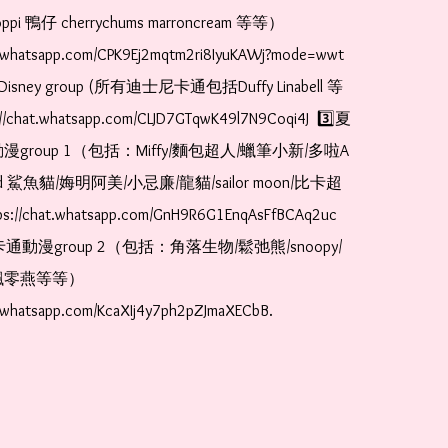
pi 鴨仔 cherrychums marroncream 等等）  
t.whatsapp.com/CPK9Ej2mqtm2ri8IyuKAWj?mode=wwt  
Disney group (所有迪士尼卡通包括Duffy Linabell 等
//chat.whatsapp.com/CLJD7GTqwK49l7N9Coqi4J  3️⃣夏
漫group 1（包括：Miffy/麵包超人/蠟筆小新/多啦A
and 鯊魚貓/娒明阿美/小忌廉/龍貓/sailor moon/比卡超
://chat.whatsapp.com/GnH9R6G1EnqAsFfBCAq2uc  
卡通動漫group 2（包括：角落生物/鬆弛熊/snoopy/
零燕等等）  
t.whatsapp.com/KcaXIj4y7ph2pZJmaXECbB.  