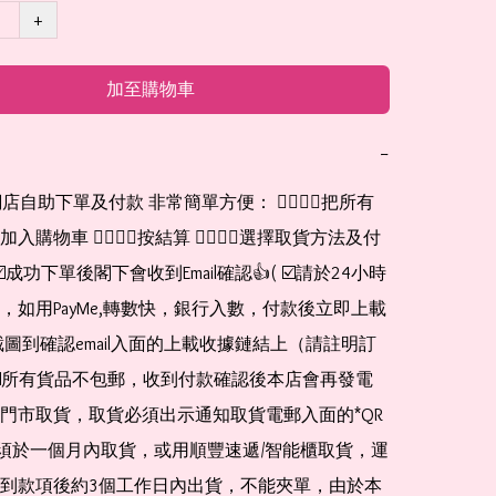
+
加至購物車
−
網店自助下單及付款 非常簡單方便： 👉🏻👉🏻把所有
購物車 👉🏻👉🏻按結算 👉🏻👉🏻選擇取貨方法及付
☑️成功下單後閣下會收到Email確認👍( ☑️請於24小時
，如用PayMe,轉數快，銀行入數，付款後立即上載
截圖到確認email入面的上載收據鏈結上（請註明訂
☑️所有貨品不包郵，收到付款確認後本店會再發電
門市取貨，取貨必須出示通知取貨電郵入面的*QR 
 及必須於一個月內取貨，或用順豐速遞/智能櫃取貨，運
到款項後約3個工作日內出貨，不能夾單，由於本