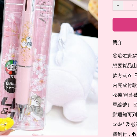
−
簡介
😍😍在此
想要貨品山加入
款方式🎀  
內完成付款
收據/螢幕
單編號） 
郵通知可到
code*
費到付，收