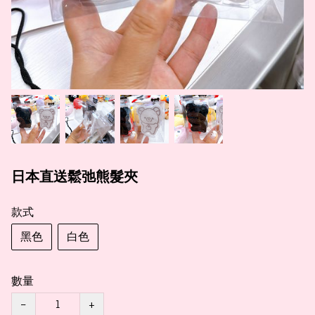
日本直送鬆弛熊髮夾
款式
黑色
白色
數量
−
+