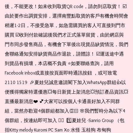
後，不能更改！如未收到取貨QR code，請勿到店取貨！ ☑️
由於要作出調貨安排，選擇南豐點取貨的客戶有機會時間會
稍遲1-2日，不接受急單，如急需購買的客人可直接到門市
購買 ☑️收到付款確認後我們才正式落單留貨，由於網店與
門市同步發售商品，有機會下單後出現貨品缺貨情況，我們
會聯絡通知安排缺貨商品作退款，請體諒！ ☑️運送途中遇
到貨品有損壞，本店概不負責 ⭐️如要聯絡查詢，請用
Facebook inbox或直接按頁面即時通訊按鈕 ，或可致電 
2110 1519  🎉夏娃兒誠意邀請閣下加入WhatsApp群組👍以
便獲得獨家特選優惠💥每日新貨上架消息💥預訂產品資訊💥
直播最新消息❤️ 💕大家可以按個人卡通喜好加入不同群
組，當然亦歡迎4個群組都加入👏🏻 🌸我們暫時分為以下4
個群組，按連結即可加入 👇🏻  1️⃣夏娃兒 -Sanrio Group （包
括Kitty melody Kuromi PC Sam Xo 水怪 玉桂狗 布甸狗 