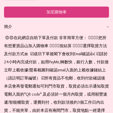
加至購物車
簡介
−
 😍😍在此網店自助下單及付款 非常簡單方便： 👉🏻👉🏻把所
有想要貨品山加入購物車 👉🏻👉🏻按結算 👉🏻👉🏻選擇取貨方法
及付款方式🎀  ☑️成功下單後閣下會收到Email確認👍( ☑️請於
24小時內完成付款，如用PayMe,轉數快，銀行入數，付款後
立即上載收據/螢幕截圖到確認email入面的上載收據鏈結上
（請註明訂單編號） ☑️所有貨品不包郵，收到付款確認後
本店會再發電郵通知可到門市取貨，取貨必須出示通知取貨
電郵入面的*QR code* 及必須於一個月內取貨，或用順豐速
遞/智能櫃取貨，運費到付，收到款項後約3個工作日內出
貨，不能夾單，由於本店有兩間門市，取貨地點一經選擇