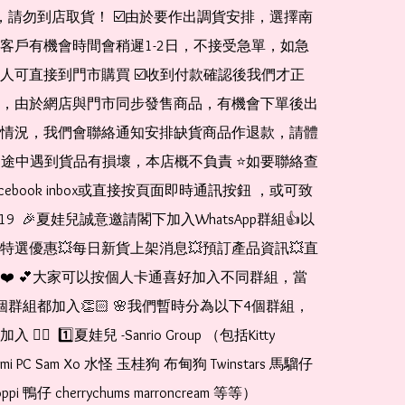
de，請勿到店取貨！ ☑️由於要作出調貨安排，選擇南
客戶有機會時間會稍遲1-2日，不接受急單，如急
人可直接到門市購買 ☑️收到付款確認後我們才正
，由於網店與門市同步發售商品，有機會下單後出
情況，我們會聯絡通知安排缺貨商品作退款，請體
運送途中遇到貨品有損壞，本店概不負責 ⭐️如要聯絡查
cebook inbox或直接按頁面即時通訊按鈕 ，或可致
1519  🎉夏娃兒誠意邀請閣下加入WhatsApp群組👍以
特選優惠💥每日新貨上架消息💥預訂產品資訊💥直
❤️ 💕大家可以按個人卡通喜好加入不同群組，當
個群組都加入👏🏻 🌸我們暫時分為以下4個群組，
🏻  1️⃣夏娃兒 -Sanrio Group （包括Kitty 
romi PC Sam Xo 水怪 玉桂狗 布甸狗 Twinstars 馬騮仔 
pi 鴨仔 cherrychums marroncream 等等）  