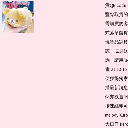
貨QR co
豐點取貨的
需購買的客
式落單留貨
現貨品缺貨
諒！ ☑️
詢，請用Fa
電 2110 
便獲得獨家
播最新消息
然亦歡迎4
按連結即可加入 
melody Ku
大口仔 Kerop