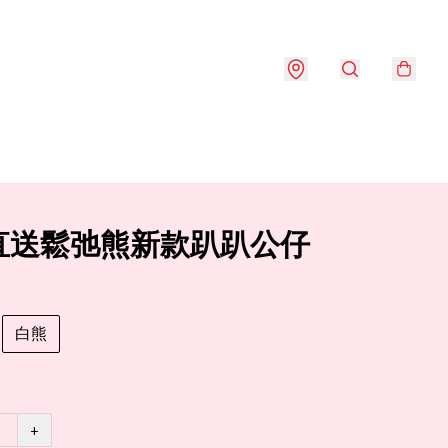
直送鬆弛熊新款趴趴公仔
白熊
+