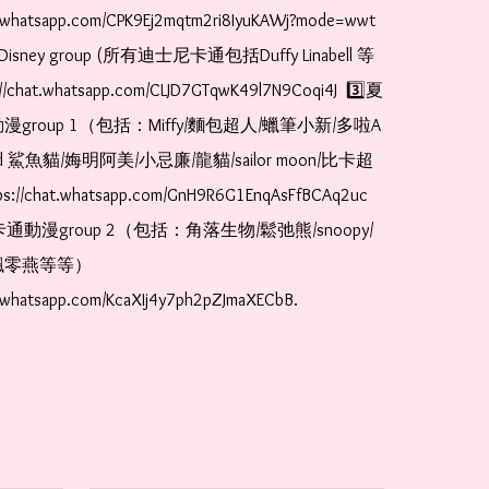
t.whatsapp.com/CPK9Ej2mqtm2ri8IyuKAWj?mode=wwt  
Disney group (所有迪士尼卡通包括Duffy Linabell 等
//chat.whatsapp.com/CLJD7GTqwK49l7N9Coqi4J  3️⃣夏
漫group 1（包括：Miffy/麵包超人/蠟筆小新/多啦A
and 鯊魚貓/娒明阿美/小忌廉/龍貓/sailor moon/比卡超
://chat.whatsapp.com/GnH9R6G1EnqAsFfBCAq2uc  
卡通動漫group 2（包括：角落生物/鬆弛熊/snoopy/
零燕等等）  
t.whatsapp.com/KcaXIj4y7ph2pZJmaXECbB.  