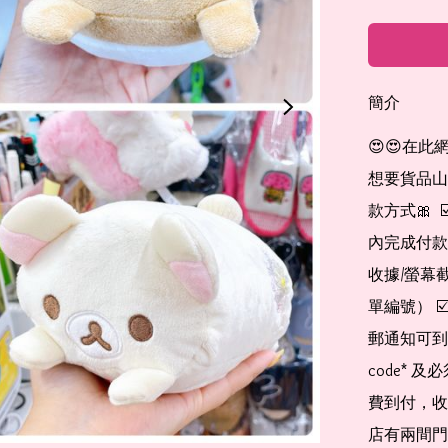
簡介
😍😍在此
想要貨品山加入
款方式🎀  
內完成付款
收據/螢幕
單編號） 
郵通知可到
code*
費到付，收
店有兩間門