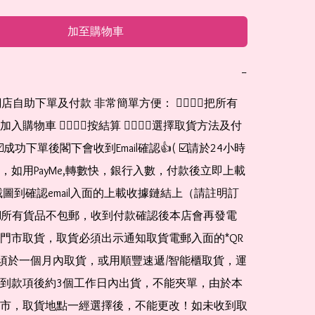
加至購物車
−
網店自助下單及付款 非常簡單方便： 👉🏻👉🏻把所有
購物車 👉🏻👉🏻按結算 👉🏻👉🏻選擇取貨方法及付
☑️成功下單後閣下會收到Email確認👍( ☑️請於24小時
，如用PayMe,轉數快，銀行入數，付款後立即上載
截圖到確認email入面的上載收據鏈結上（請註明訂
☑️所有貨品不包郵，收到付款確認後本店會再發電
門市取貨，取貨必須出示通知取貨電郵入面的*QR 
 及必須於一個月內取貨，或用順豐速遞/智能櫃取貨，運
到款項後約3個工作日內出貨，不能夾單，由於本
市，取貨地點一經選擇後，不能更改！如未收到取