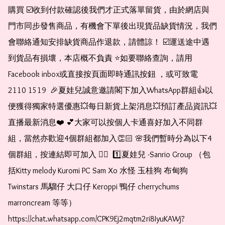
購買 ☑️收到付款確認後我們才正式落單留貨，由於網店與
門市同步發售商品，有機會下單後出現貨品缺貨情況，我們
會聯絡通知安排缺貨商品作退款，請體諒！ ☑️運送途中遇
到貨品有損壞，本店概不負責 ⭐️如要聯絡查詢，請用
Facebook inbox或直接按頁面即時通訊按鈕 ，或可致電 
2110 1519  🎉夏娃兒誠意邀請閣下加入WhatsApp群組👍以
便獲得獨家特選優惠💥每日新貨上架消息💥預訂產品資訊💥
直播最新消息❤️ 💕大家可以按個人卡通喜好加入不同群
組，當然亦歡迎4個群組都加入👏🏻 🌸我們暫時分為以下4
個群組，按連結即可加入 👇🏻  1️⃣夏娃兒 -Sanrio Group （包
括Kitty melody Kuromi PC Sam Xo 水怪 玉桂狗 布甸狗 
Twinstars 馬騮仔 大口仔 Keroppi 鴨仔 cherrychums 
marroncream 等等）  
https://chat.whatsapp.com/CPK9Ej2mqtm2ri8IyuKAWj?