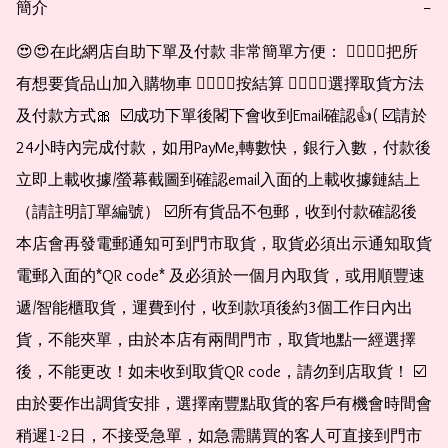
簡介
−
😍😍在此網店自助下單及付款 非常簡單方便： 👉🏻👉🏻把所
有想要貨品山加入購物車 👉🏻👉🏻按結算 👉🏻👉🏻選擇取貨方法
及付款方式🎀  ☑️成功下單後閣下會收到Email確認👍( ☑️請於
24小時內完成付款，如用PayMe,轉數快，銀行入數，付款後
立即上載收據/螢幕截圖到確認email入面的上載收據鏈結上
（請註明訂單編號） ☑️所有貨品不包郵，收到付款確認後
本店會再發電郵通知可到門市取貨，取貨必須出示通知取貨
電郵入面的*QR code* 及必須於一個月內取貨，或用順豐速
遞/智能櫃取貨，運費到付，收到款項後約3個工作日內出
貨，不能夾單，由於本店有兩間門市，取貨地點一經選擇
後，不能更改！如未收到取貨QR code，請勿到店取貨！ ☑️
由於要作出調貨安排，選擇南豐點取貨的客戶有機會時間會
稍遲1-2日，不接受急單，如急需購買的客人可直接到門市