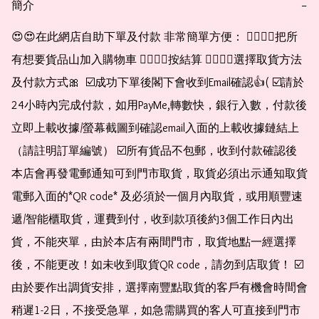
簡介
−
😍😍在此網店自助下單及付款 非常簡單方便： 👉🏻👉🏻把所
有想要貨品山加入購物車 👉🏻👉🏻按結算 👉🏻👉🏻選擇取貨方法
及付款方式🎀  ☑️成功下單後閣下會收到Email確認👍( ☑️請於
24小時內完成付款，如用PayMe,轉數快，銀行入數，付款後
立即上載收據/螢幕截圖到確認email入面的上載收據鏈結上
（請註明訂單編號） ☑️所有貨品不包郵，收到付款確認後
本店會再發電郵通知可到門市取貨，取貨必須出示通知取貨
電郵入面的*QR code* 及必須於一個月內取貨，或用順豐速
遞/智能櫃取貨，運費到付，收到款項後約3個工作日內出
貨，不能夾單，由於本店有兩間門市，取貨地點一經選擇
後，不能更改！如未收到取貨QR code，請勿到店取貨！ ☑️
由於要作出調貨安排，選擇南豐點取貨的客戶有機會時間會
稍遲1-2日，不接受急單，如急需購買的客人可直接到門市