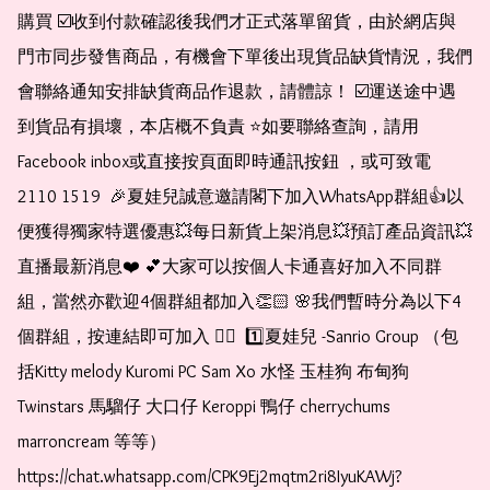
購買 ☑️收到付款確認後我們才正式落單留貨，由於網店與
門市同步發售商品，有機會下單後出現貨品缺貨情況，我們
會聯絡通知安排缺貨商品作退款，請體諒！ ☑️運送途中遇
到貨品有損壞，本店概不負責 ⭐️如要聯絡查詢，請用
Facebook inbox或直接按頁面即時通訊按鈕 ，或可致電 
2110 1519  🎉夏娃兒誠意邀請閣下加入WhatsApp群組👍以
便獲得獨家特選優惠💥每日新貨上架消息💥預訂產品資訊💥
直播最新消息❤️ 💕大家可以按個人卡通喜好加入不同群
組，當然亦歡迎4個群組都加入👏🏻 🌸我們暫時分為以下4
個群組，按連結即可加入 👇🏻  1️⃣夏娃兒 -Sanrio Group （包
括Kitty melody Kuromi PC Sam Xo 水怪 玉桂狗 布甸狗 
Twinstars 馬騮仔 大口仔 Keroppi 鴨仔 cherrychums 
marroncream 等等）  
https://chat.whatsapp.com/CPK9Ej2mqtm2ri8IyuKAWj?