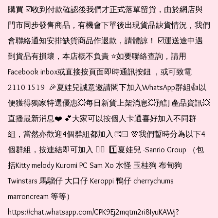
購買 ☑️收到付款確認後我們才正式落單留貨，由於網店與
門市同步發售商品，有機會下單後出現貨品缺貨情況，我們
會聯絡通知安排缺貨商品作退款，請體諒！ ☑️運送途中遇
到貨品有損壞，本店概不負責 ⭐️如要聯絡查詢，請用
Facebook inbox或直接按頁面即時通訊按鈕 ，或可致電 
2110 1519  🎉夏娃兒誠意邀請閣下加入WhatsApp群組👍以
便獲得獨家特選優惠💥每日新貨上架消息💥預訂產品資訊💥
直播最新消息❤️ 💕大家可以按個人卡通喜好加入不同群
組，當然亦歡迎4個群組都加入👏🏻 🌸我們暫時分為以下4
個群組，按連結即可加入 👇🏻  1️⃣夏娃兒 -Sanrio Group （包
括Kitty melody Kuromi PC Sam Xo 水怪 玉桂狗 布甸狗 
Twinstars 馬騮仔 大口仔 Keroppi 鴨仔 cherrychums 
marroncream 等等）  
https://chat.whatsapp.com/CPK9Ej2mqtm2ri8IyuKAWj?