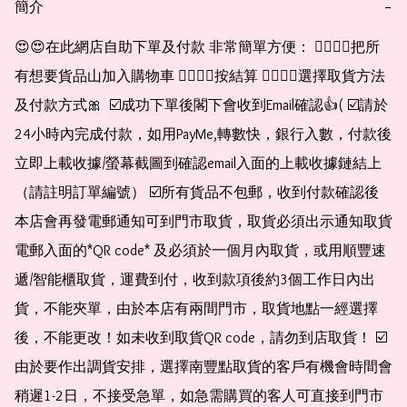
簡介
−
😍😍在此網店自助下單及付款 非常簡單方便： 👉🏻👉🏻把所
有想要貨品山加入購物車 👉🏻👉🏻按結算 👉🏻👉🏻選擇取貨方法
及付款方式🎀  ☑️成功下單後閣下會收到Email確認👍( ☑️請於
24小時內完成付款，如用PayMe,轉數快，銀行入數，付款後
立即上載收據/螢幕截圖到確認email入面的上載收據鏈結上
（請註明訂單編號） ☑️所有貨品不包郵，收到付款確認後
本店會再發電郵通知可到門市取貨，取貨必須出示通知取貨
電郵入面的*QR code* 及必須於一個月內取貨，或用順豐速
遞/智能櫃取貨，運費到付，收到款項後約3個工作日內出
貨，不能夾單，由於本店有兩間門市，取貨地點一經選擇
後，不能更改！如未收到取貨QR code，請勿到店取貨！ ☑️
由於要作出調貨安排，選擇南豐點取貨的客戶有機會時間會
稍遲1-2日，不接受急單，如急需購買的客人可直接到門市