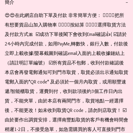
簡介
−
😍😍在此網店自助下單及付款 非常簡單方便： 👉🏻👉🏻把所
有想要貨品山加入購物車 👉🏻👉🏻按結算 👉🏻👉🏻選擇取貨方法
及付款方式🎀  ☑️成功下單後閣下會收到Email確認👍( ☑️請於
24小時內完成付款，如用PayMe,轉數快，銀行入數，付款後
立即上載收據/螢幕截圖到確認email入面的上載收據鏈結上
（請註明訂單編號） ☑️所有貨品不包郵，收到付款確認後
本店會再發電郵通知可到門市取貨，取貨必須出示通知取貨
電郵入面的*QR code* 及必須於一個月內取貨，或用順豐速
遞/智能櫃取貨，運費到付，收到款項後約3個工作日內出
貨，不能夾單，由於本店有兩間門市，取貨地點一經選擇
後，不能更改！如未收到取貨QR code，請勿到店取貨！ ☑️
由於要作出調貨安排，選擇南豐點取貨的客戶有機會時間會
稍遲1-2日，不接受急單，如急需購買的客人可直接到門市