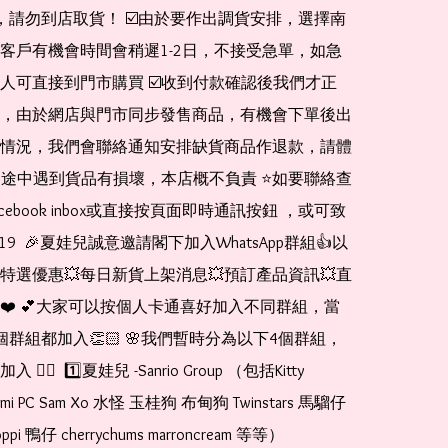
de，請勿到店取貨！ ☑️由於要作出調貨安排，選擇南
客戶有機會時間會稍遲1-2日，不接受急單，如急
人可直接到門市購買 ☑️收到付款確認後我們才正
，由於網店與門市同步發售商品，有機會下單後出
情況，我們會聯絡通知安排缺貨商品作退款，請體
運送途中遇到貨品有損壞，本店概不負責 ⭐️如要聯絡查
cebook inbox或直接按頁面即時通訊按鈕 ，或可致
1519  🎉夏娃兒誠意邀請閣下加入WhatsApp群組👍以
特選優惠💥每日新貨上架消息💥預訂產品資訊💥直
❤️ 💕大家可以按個人卡通喜好加入不同群組，當
個群組都加入👏🏻 🌸我們暫時分為以下4個群組，
🏻  1️⃣夏娃兒 -Sanrio Group （包括Kitty 
romi PC Sam Xo 水怪 玉桂狗 布甸狗 Twinstars 馬騮仔 
pi 鴨仔 cherrychums marroncream 等等）  