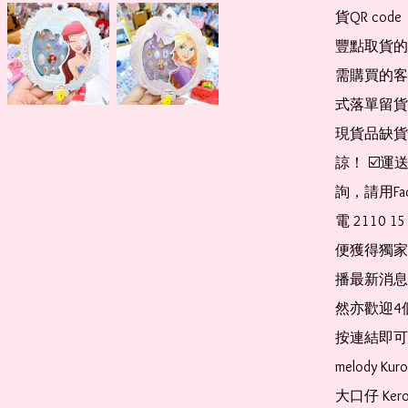
貨QR co
豐點取貨的
需購買的客
式落單留貨
現貨品缺貨
諒！ ☑️
詢，請用Fa
電 2110 
便獲得獨家
播最新消息
然亦歡迎4
按連結即可加入 
melody Ku
大口仔 Kerop