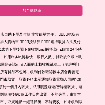
加至購物車
−
網店自助下單及付款 非常簡單方便： 👉🏻👉🏻把所有
購物車 👉🏻👉🏻按結算 👉🏻👉🏻選擇取貨方法及付
☑️成功下單後閣下會收到Email確認👍( ☑️請於24小時
，如用PayMe,轉數快，銀行入數，付款後立即上載
截圖到確認email入面的上載收據鏈結上（請註明訂
☑️所有貨品不包郵，收到付款確認後本店會再發電
門市取貨，取貨必須出示通知取貨電郵入面的*QR 
 及必須於一個月內取貨，或用順豐速遞/智能櫃取貨，運
到款項後約3個工作日內出貨，不能夾單，由於本
市，取貨地點一經選擇後，不能更改！如未收到取