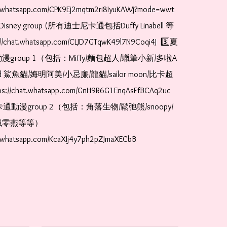
t.whatsapp.com/CPK9Ej2mqtm2ri8IyuKAWj?mode=wwt  
Disney group (所有迪士尼卡通包括Duffy Linabell 等
//chat.whatsapp.com/CLJD7GTqwK49l7N9Coqi4J  3️⃣夏
漫group 1（包括：Miffy/麵包超人/蠟筆小新/多啦A
and 鯊魚貓/娒明阿美/小忌廉/龍貓/sailor moon/比卡超
://chat.whatsapp.com/GnH9R6G1EnqAsFfBCAq2uc  
卡通動漫group 2（包括：角落生物/鬆弛熊/snoopy/
零燕等等）  
t.whatsapp.com/KcaXIj4y7ph2pZJmaXECbB