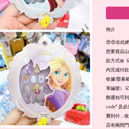
簡介
😍😍在此
想要貨品山加入
款方式🎀  
內完成付款
收據/螢幕
單編號） 
郵通知可到
code*
費到付，收
店有兩間門