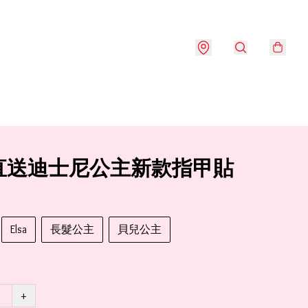
直送迪士尼公主新款指甲貼
Elsa
長髮公主
貝兒公主
+