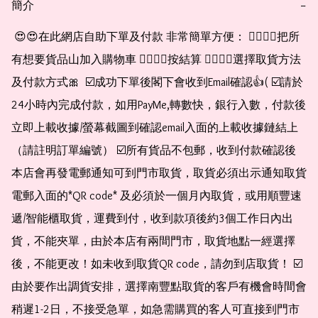
簡介
−
 😍😍在此網店自助下單及付款 非常簡單方便： 👉🏻👉🏻把所
有想要貨品山加入購物車 👉🏻👉🏻按結算 👉🏻👉🏻選擇取貨方法
及付款方式🎀  ☑️成功下單後閣下會收到Email確認👍( ☑️請於
24小時內完成付款，如用PayMe,轉數快，銀行入數，付款後
立即上載收據/螢幕截圖到確認email入面的上載收據鏈結上
（請註明訂單編號） ☑️所有貨品不包郵，收到付款確認後
本店會再發電郵通知可到門市取貨，取貨必須出示通知取貨
電郵入面的*QR code* 及必須於一個月內取貨，或用順豐速
遞/智能櫃取貨，運費到付，收到款項後約3個工作日內出
貨，不能夾單，由於本店有兩間門市，取貨地點一經選擇
後，不能更改！如未收到取貨QR code，請勿到店取貨！ ☑️
由於要作出調貨安排，選擇南豐點取貨的客戶有機會時間會
稍遲1-2日，不接受急單，如急需購買的客人可直接到門市