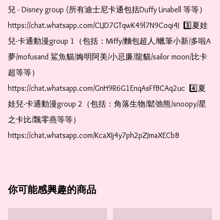
兒 - Disney group (所有迪士尼卡通包括Duffy Linabell 等等）  
https://chat.whatsapp.com/CLJD7GTqwK49l7N9Coqi4J  3️⃣夏娃
兒-卡通動漫group 1（包括：Miffy/麵包超人/蠟筆小新/多啦A
夢/mofusand 鯊魚貓/娒明阿美/小忌廉/龍貓/sailor moon/比卡
超等等）  
https://chat.whatsapp.com/GnH9R6G1EnqAsFfBCAq2uc  4️⃣夏
娃兒-卡通動漫group 2（包括：角落生物/鬆弛熊/snoopy/星
之卡比/飄零燕等等）  
https://chat.whatsapp.com/KcaXIj4y7ph2pZJmaXECbB    
你可能感興趣的商品