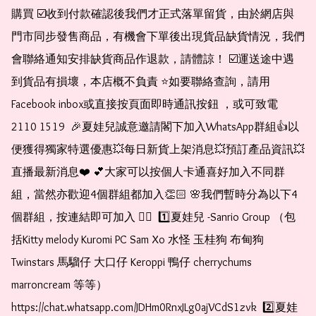
購買 ☑️收到付款確認後我們才正式落單留貨，由於網店與
門市同步發售商品，有機會下單後出現貨品缺貨情況，我們
會聯絡通知安排缺貨商品作退款，請體諒！ ☑️運送途中遇
到貨品有損壞，本店概不負責 ⭐️如要聯絡查詢，請用
Facebook inbox或直接按頁面即時通訊按鈕 ，或可致電 
2110 1519  🎉夏娃兒誠意邀請閣下加入WhatsApp群組👍以
便獲得獨家特選優惠💥每日新貨上架消息💥預訂產品資訊💥
直播最新消息❤️ 💕大家可以按個人卡通喜好加入不同群
組，當然亦歡迎4個群組都加入👏🏻 🌸我們暫時分為以下4
個群組，按連結即可加入 👇🏻  1️⃣夏娃兒 -Sanrio Group （包
括Kitty melody Kuromi PC Sam Xo 水怪 玉桂狗 布甸狗 
Twinstars 馬騮仔 大口仔 Keroppi 鴨仔 cherrychums 
marroncream 等等）  
https://chat.whatsapp.com/JDHm0RnxJLg0ajVCdS1zvk  2️⃣夏娃