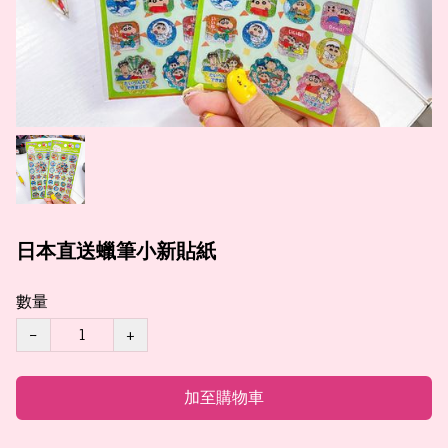
日本直送蠟筆小新貼紙
數量
−
+
加至購物車