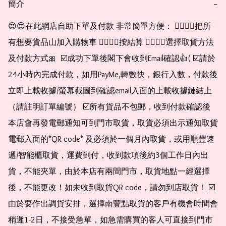
簡介
−
😍😍在此網店自助下單及付款 非常簡單方便： 👉🏻👉🏻把所
有想要貨品山加入購物車 👉🏻👉🏻按結算 👉🏻👉🏻選擇取貨方法
及付款方式🎀  ☑️成功下單後閣下會收到Email確認👍( ☑️請於
24小時內完成付款，如用PayMe,轉數快，銀行入數，付款後
立即上載收據/螢幕截圖到確認email入面的上載收據鏈結上
（請註明訂單編號） ☑️所有貨品不包郵，收到付款確認後
本店會再發電郵通知可到門市取貨，取貨必須出示通知取貨
電郵入面的*QR code* 及必須於一個月內取貨，或用順豐速
遞/智能櫃取貨，運費到付，收到款項後約3個工作日內出
貨，不能夾單，由於本店有兩間門市，取貨地點一經選擇
後，不能更改！如未收到取貨QR code，請勿到店取貨！ ☑️
由於要作出調貨安排，選擇南豐點取貨的客戶有機會時間會
稍遲1-2日，不接受急單，如急需購買的客人可直接到門市