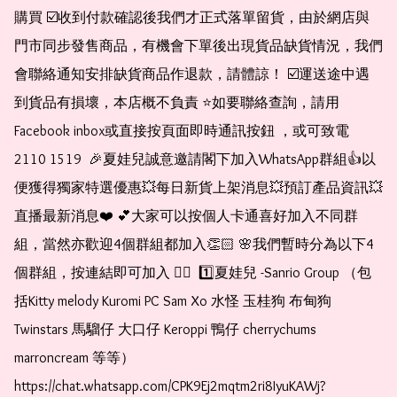
購買 ☑️收到付款確認後我們才正式落單留貨，由於網店與
門市同步發售商品，有機會下單後出現貨品缺貨情況，我們
會聯絡通知安排缺貨商品作退款，請體諒！ ☑️運送途中遇
到貨品有損壞，本店概不負責 ⭐️如要聯絡查詢，請用
Facebook inbox或直接按頁面即時通訊按鈕 ，或可致電 
2110 1519  🎉夏娃兒誠意邀請閣下加入WhatsApp群組👍以
便獲得獨家特選優惠💥每日新貨上架消息💥預訂產品資訊💥
直播最新消息❤️ 💕大家可以按個人卡通喜好加入不同群
組，當然亦歡迎4個群組都加入👏🏻 🌸我們暫時分為以下4
個群組，按連結即可加入 👇🏻  1️⃣夏娃兒 -Sanrio Group （包
括Kitty melody Kuromi PC Sam Xo 水怪 玉桂狗 布甸狗 
Twinstars 馬騮仔 大口仔 Keroppi 鴨仔 cherrychums 
marroncream 等等）  
https://chat.whatsapp.com/CPK9Ej2mqtm2ri8IyuKAWj?