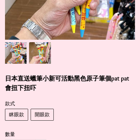
日本直送蠟筆小新可活動黑色原子筆個pat pat
會扭下扭吓
款式
眯眼款
開眼款
數量