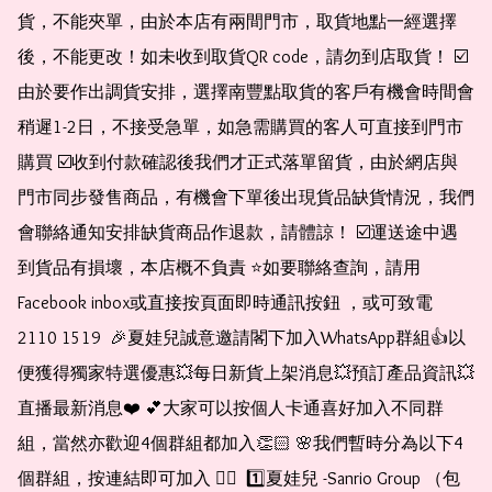
貨，不能夾單，由於本店有兩間門市，取貨地點一經選擇
後，不能更改！如未收到取貨QR code，請勿到店取貨！ ☑️
由於要作出調貨安排，選擇南豐點取貨的客戶有機會時間會
稍遲1-2日，不接受急單，如急需購買的客人可直接到門市
購買 ☑️收到付款確認後我們才正式落單留貨，由於網店與
門市同步發售商品，有機會下單後出現貨品缺貨情況，我們
會聯絡通知安排缺貨商品作退款，請體諒！ ☑️運送途中遇
到貨品有損壞，本店概不負責 ⭐️如要聯絡查詢，請用
Facebook inbox或直接按頁面即時通訊按鈕 ，或可致電 
2110 1519  🎉夏娃兒誠意邀請閣下加入WhatsApp群組👍以
便獲得獨家特選優惠💥每日新貨上架消息💥預訂產品資訊💥
直播最新消息❤️ 💕大家可以按個人卡通喜好加入不同群
組，當然亦歡迎4個群組都加入👏🏻 🌸我們暫時分為以下4
個群組，按連結即可加入 👇🏻  1️⃣夏娃兒 -Sanrio Group （包