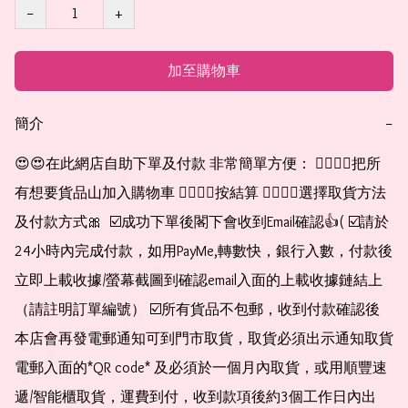
−
+
加至購物車
簡介
−
😍😍在此網店自助下單及付款 非常簡單方便： 👉🏻👉🏻把所
有想要貨品山加入購物車 👉🏻👉🏻按結算 👉🏻👉🏻選擇取貨方法
及付款方式🎀  ☑️成功下單後閣下會收到Email確認👍( ☑️請於
24小時內完成付款，如用PayMe,轉數快，銀行入數，付款後
立即上載收據/螢幕截圖到確認email入面的上載收據鏈結上
（請註明訂單編號） ☑️所有貨品不包郵，收到付款確認後
本店會再發電郵通知可到門市取貨，取貨必須出示通知取貨
電郵入面的*QR code* 及必須於一個月內取貨，或用順豐速
遞/智能櫃取貨，運費到付，收到款項後約3個工作日內出