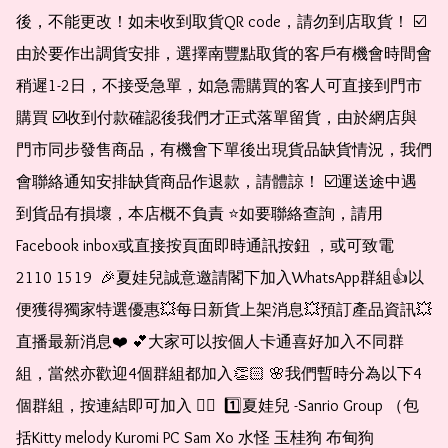
後，不能更改！如未收到取貨QR code，請勿到店取貨！ ☑️
由於要作出調貨安排，選擇南豐點取貨的客戶有機會時間會
稍遲1-2日，不接受急單，如急需購買的客人可直接到門市
購買 ☑️收到付款確認後我們才正式落單留貨，由於網店與
門市同步發售商品，有機會下單後出現貨品缺貨情況，我們
會聯絡通知安排缺貨商品作退款，請體諒！ ☑️運送途中遇
到貨品有損壞，本店概不負責 ⭐️如要聯絡查詢，請用
Facebook inbox或直接按頁面即時通訊按鈕 ，或可致電 
2110 1519  🎉夏娃兒誠意邀請閣下加入WhatsApp群組👍以
便獲得獨家特選優惠💥每日新貨上架消息💥預訂產品資訊💥
直播最新消息❤️ 💕大家可以按個人卡通喜好加入不同群
組，當然亦歡迎4個群組都加入👏🏻 🌸我們暫時分為以下4
個群組，按連結即可加入 👇🏻  1️⃣夏娃兒 -Sanrio Group （包
括Kitty melody Kuromi PC Sam Xo 水怪 玉桂狗 布甸狗 