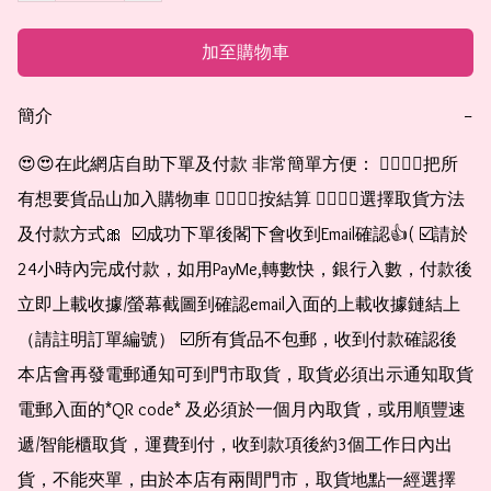
加至購物車
簡介
−
😍😍在此網店自助下單及付款 非常簡單方便： 👉🏻👉🏻把所
有想要貨品山加入購物車 👉🏻👉🏻按結算 👉🏻👉🏻選擇取貨方法
及付款方式🎀  ☑️成功下單後閣下會收到Email確認👍( ☑️請於
24小時內完成付款，如用PayMe,轉數快，銀行入數，付款後
立即上載收據/螢幕截圖到確認email入面的上載收據鏈結上
（請註明訂單編號） ☑️所有貨品不包郵，收到付款確認後
本店會再發電郵通知可到門市取貨，取貨必須出示通知取貨
電郵入面的*QR code* 及必須於一個月內取貨，或用順豐速
遞/智能櫃取貨，運費到付，收到款項後約3個工作日內出
貨，不能夾單，由於本店有兩間門市，取貨地點一經選擇