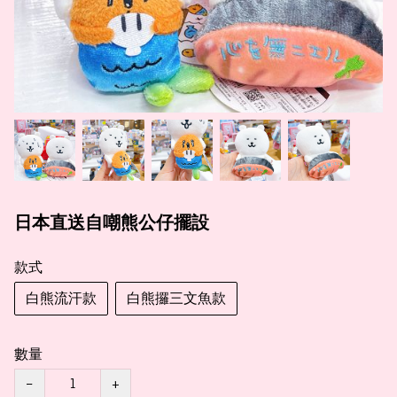
日本直送自嘲熊公仔擺設
款式
白熊流汗款
白熊攞三文魚款
數量
−
+