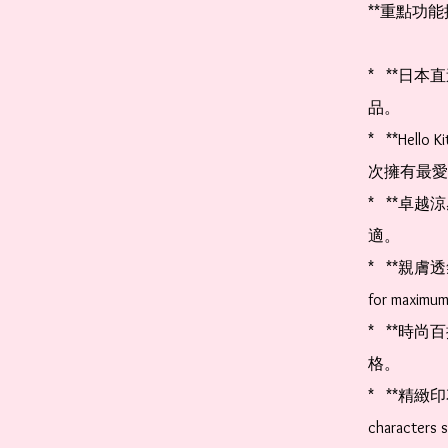
**重點功能
*   **
品。

*   **Hel
次擁有最愛的
*   **
適。

*   **親膚透氣！
for maximum 
*   **
格。

*   **精緻印花
characters s