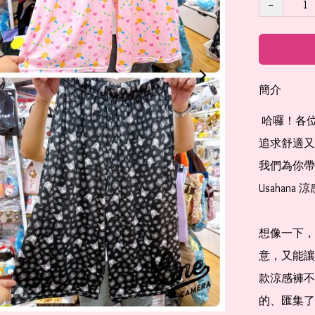
−
簡介
 哈囉！各位Kitty迷、Kuromi粉絲、Usahana愛好者，以及所有
追求舒適又
我們為你帶來這
Usahan
想像一下，
意，又能讓
款涼感褲不
的、匯集了Sa