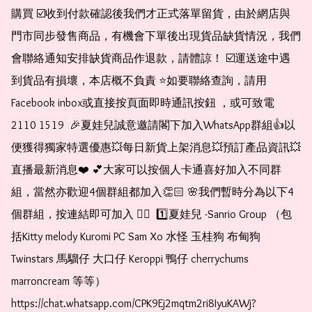
購買 ☑️收到付款確認後我們才正式落單留貨，由於網店與
門市同步發售商品，有機會下單後出現貨品缺貨情況，我們
會聯絡通知安排缺貨商品作退款，請體諒！ ☑️運送途中遇
到貨品有損壞，本店概不負責 ⭐️如要聯絡查詢，請用
Facebook inbox或直接按頁面即時通訊按鈕 ，或可致電 
2110 1519  🎉夏娃兒誠意邀請閣下加入WhatsApp群組👍以
便獲得獨家特選優惠💥每日新貨上架消息💥預訂產品資訊💥
直播最新消息❤️ 💕大家可以按個人卡通喜好加入不同群
組，當然亦歡迎4個群組都加入👏🏻 🌸我們暫時分為以下4
個群組，按連結即可加入 👇🏻  1️⃣夏娃兒 -Sanrio Group （包
括Kitty melody Kuromi PC Sam Xo 水怪 玉桂狗 布甸狗 
Twinstars 馬騮仔 大口仔 Keroppi 鴨仔 cherrychums 
marroncream 等等）  
https://chat.whatsapp.com/CPK9Ej2mqtm2ri8IyuKAWj?