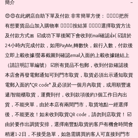
簡介
−
😍😍在此網店自助下單及付款 非常簡單方便： 👉🏻👉🏻把所
有想要貨品山加入購物車 👉🏻👉🏻按結算 👉🏻👉🏻選擇取貨方法
及付款方式🎀  ☑️成功下單後閣下會收到Email確認👍( ☑️請於
24小時內完成付款，如用PayMe,轉數快，銀行入數，付款後
立即上載收據/螢幕截圖到確認email入面的上載收據鏈結上
（請註明訂單編號） ☑️所有貨品不包郵，收到付款確認後
本店會再發電郵通知可到門市取貨，取貨必須出示通知取貨
電郵入面的*QR code* 及必須於一個月內取貨，或用順豐速
遞/智能櫃取貨，運費到付，收到款項後約3個工作日內出
貨，不能夾單，由於本店有兩間門市，取貨地點一經選擇
後，不能更改！如未收到取貨QR code，請勿到店取貨！ ☑️
由於要作出調貨安排，選擇南豐點取貨的客戶有機會時間會
稍遲1-2日，不接受急單，如急需購買的客人可直接到門市