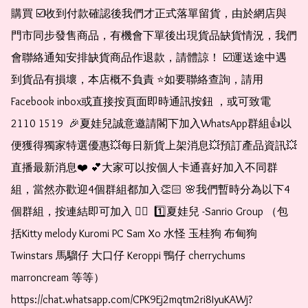
購買 ☑️收到付款確認後我們才正式落單留貨，由於網店與
門市同步發售商品，有機會下單後出現貨品缺貨情況，我們
會聯絡通知安排缺貨商品作退款，請體諒！ ☑️運送途中遇
到貨品有損壞，本店概不負責 ⭐️如要聯絡查詢，請用
Facebook inbox或直接按頁面即時通訊按鈕 ，或可致電 
2110 1519  🎉夏娃兒誠意邀請閣下加入WhatsApp群組👍以
便獲得獨家特選優惠💥每日新貨上架消息💥預訂產品資訊💥
直播最新消息❤️ 💕大家可以按個人卡通喜好加入不同群
組，當然亦歡迎4個群組都加入👏🏻 🌸我們暫時分為以下4
個群組，按連結即可加入 👇🏻  1️⃣夏娃兒 -Sanrio Group （包
括Kitty melody Kuromi PC Sam Xo 水怪 玉桂狗 布甸狗 
Twinstars 馬騮仔 大口仔 Keroppi 鴨仔 cherrychums 
marroncream 等等）  
https://chat.whatsapp.com/CPK9Ej2mqtm2ri8IyuKAWj?