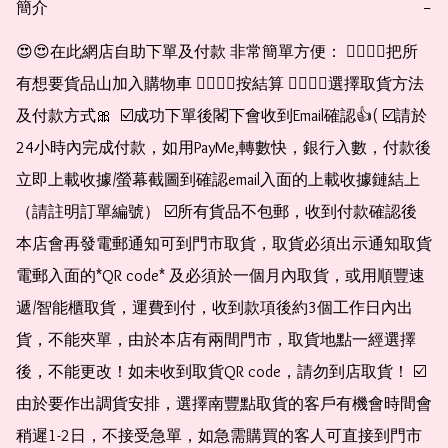
簡介
−
😍😍在此網店自助下單及付款 非常簡單方便： 👉🏻👉🏻把所
有想要貨品山加入購物車 👉🏻👉🏻按結算 👉🏻👉🏻選擇取貨方法
及付款方式🎀  ☑️成功下單後閣下會收到Email確認👍( ☑️請於
24小時內完成付款，如用PayMe,轉數快，銀行入數，付款後
立即上載收據/螢幕截圖到確認email入面的上載收據鏈結上
（請註明訂單編號） ☑️所有貨品不包郵，收到付款確認後
本店會再發電郵通知可到門市取貨，取貨必須出示通知取貨
電郵入面的*QR code* 及必須於一個月內取貨，或用順豐速
遞/智能櫃取貨，運費到付，收到款項後約3個工作日內出
貨，不能夾單，由於本店有兩間門市，取貨地點一經選擇
後，不能更改！如未收到取貨QR code，請勿到店取貨！ ☑️
由於要作出調貨安排，選擇南豐點取貨的客戶有機會時間會
稍遲1-2日，不接受急單，如急需購買的客人可直接到門市