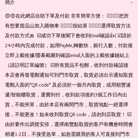
簡介
−
😍😍在此網店自助下單及付款 非常簡單方便： 👉🏻👉🏻把所
有想要貨品山加入購物車 👉🏻👉🏻按結算 👉🏻👉🏻選擇取貨方法
及付款方式🎀  ☑️成功下單後閣下會收到Email確認👍( ☑️請於
24小時內完成付款，如用PayMe,轉數快，銀行入數，付款後
立即上載收據/螢幕截圖到確認email入面的上載收據鏈結上
（請註明訂單編號） ☑️所有貨品不包郵，收到付款確認後
本店會再發電郵通知可到門市取貨，取貨必須出示通知取貨
電郵入面的*QR code* 及必須於一個月內取貨，或用順豐速
遞/智能櫃取貨，運費到付，收到款項後約3個工作日內出
貨，不能夾單，由於本店有兩間門市，取貨地點一經選擇
後，不能更改！如未收到取貨QR code，請勿到店取貨！ ☑️
由於要作出調貨安排，選擇南豐點取貨的客戶有機會時間會
稍遲1-2日，不接受急單，如急需購買的客人可直接到門市