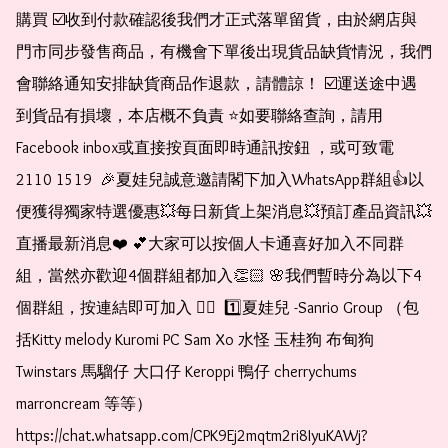
購買 ☑️收到付款確認後我們才正式落單留貨，由於網店與
門市同步發售商品，有機會下單後出現貨品缺貨情況，我們
會聯絡通知安排缺貨商品作退款，請體諒！ ☑️運送途中遇
到貨品有損壞，本店概不負責 ⭐️如要聯絡查詢，請用
Facebook inbox或直接按頁面即時通訊按鈕 ，或可致電 
2110 1519  🎉夏娃兒誠意邀請閣下加入WhatsApp群組👍以
便獲得獨家特選優惠💥每日新貨上架消息💥預訂產品資訊💥
直播最新消息❤️ 💕大家可以按個人卡通喜好加入不同群
組，當然亦歡迎4個群組都加入👏🏻 🌸我們暫時分為以下4
個群組，按連結即可加入 👇🏻  1️⃣夏娃兒 -Sanrio Group （包
括Kitty melody Kuromi PC Sam Xo 水怪 玉桂狗 布甸狗 
Twinstars 馬騮仔 大口仔 Keroppi 鴨仔 cherrychums 
marroncream 等等）  
https://chat.whatsapp.com/CPK9Ej2mqtm2ri8IyuKAWj?