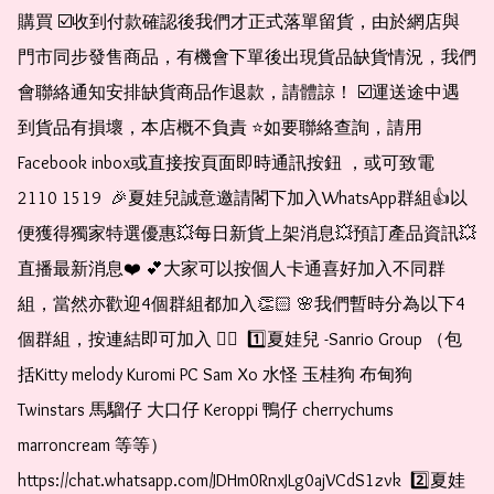
購買 ☑️收到付款確認後我們才正式落單留貨，由於網店與
門市同步發售商品，有機會下單後出現貨品缺貨情況，我們
會聯絡通知安排缺貨商品作退款，請體諒！ ☑️運送途中遇
到貨品有損壞，本店概不負責 ⭐️如要聯絡查詢，請用
Facebook inbox或直接按頁面即時通訊按鈕 ，或可致電 
2110 1519  🎉夏娃兒誠意邀請閣下加入WhatsApp群組👍以
便獲得獨家特選優惠💥每日新貨上架消息💥預訂產品資訊💥
直播最新消息❤️ 💕大家可以按個人卡通喜好加入不同群
組，當然亦歡迎4個群組都加入👏🏻 🌸我們暫時分為以下4
個群組，按連結即可加入 👇🏻  1️⃣夏娃兒 -Sanrio Group （包
括Kitty melody Kuromi PC Sam Xo 水怪 玉桂狗 布甸狗 
Twinstars 馬騮仔 大口仔 Keroppi 鴨仔 cherrychums 
marroncream 等等）  
https://chat.whatsapp.com/JDHm0RnxJLg0ajVCdS1zvk  2️⃣夏娃