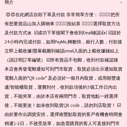
簡介
−
 😍😍在此網店自助下單及付款 非常簡單方便： 👉🏻👉🏻把所
有想要貨品山加入購物車 👉🏻👉🏻按結算 👉🏻👉🏻選擇取貨方法
及付款方式🎀  ☑️成功下單後閣下會收到Email確認👍( ☑️請於
24小時內完成付款，如用PayMe,轉數快，銀行入數，付款後
立即上載收據/螢幕截圖到確認email入面的上載收據鏈結上
（請註明訂單編號） ☑️所有貨品不包郵，收到付款確認後
本店會再發電郵通知可到門市取貨，取貨必須出示通知取貨
電郵入面的*QR code* 及必須於一個月內取貨，或用順豐速
遞/智能櫃取貨，運費到付，收到款項後約3個工作日內出
貨，不能夾單，由於本店有兩間門市，取貨地點一經選擇
後，不能更改！如未收到取貨QR code，請勿到店取貨！ ☑️
由於要作出調貨安排，選擇南豐點取貨的客戶有機會時間會
稍遲1-2日，不接受急單，如急需購買的客人可直接到門市