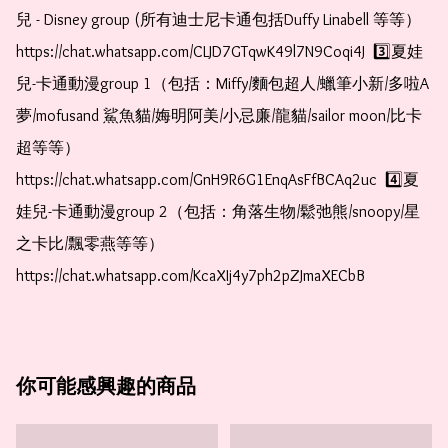
兒 - Disney group (所有迪士尼卡通包括Duffy Linabell 等等）  
https://chat.whatsapp.com/CLJD7GTqwK49l7N9Coqi4J  3️⃣夏娃
兒-卡通動漫group 1（包括：Miffy/麵包超人/蠟筆小新/多啦A
夢/mofusand 鯊魚貓/娒明阿美/小忌廉/龍貓/sailor moon/比卡
超等等）  
https://chat.whatsapp.com/GnH9R6G1EnqAsFfBCAq2uc  4️⃣夏
娃兒-卡通動漫group 2（包括：角落生物/鬆弛熊/snoopy/星
之卡比/飄零燕等等）  
https://chat.whatsapp.com/KcaXIj4y7ph2pZJmaXECbB    
你可能感興趣的商品