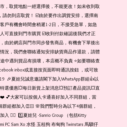
市，取貨地點一經選擇後，不能更改！如未收到取
de，請勿到店取貨！ ☑️由於要作出調貨安排，選擇南
客戶有機會時間會稍遲1-2日，不接受急單，如急
人可直接到門市購買 ☑️收到付款確認後我們才正
，由於網店與門市同步發售商品，有機會下單後出
情況，我們會聯絡通知安排缺貨商品作退款，請體
運送途中遇到貨品有損壞，本店概不負責 ⭐️如要聯絡查
cebook inbox或直接按頁面即時通訊按鈕 ，或可致
1519  🎉夏娃兒誠意邀請閣下加入WhatsApp群組👍以
特選優惠💥每日新貨上架消息💥預訂產品資訊💥直
❤️ 💕大家可以按個人卡通喜好加入不同群組，當
個群組都加入👏🏻 🌸我們暫時分為以下4個群組，
🏻  1️⃣夏娃兒 -Sanrio Group （包括Kitty 
romi PC Sam Xo 水怪 玉桂狗 布甸狗 Twinstars 馬騮仔 