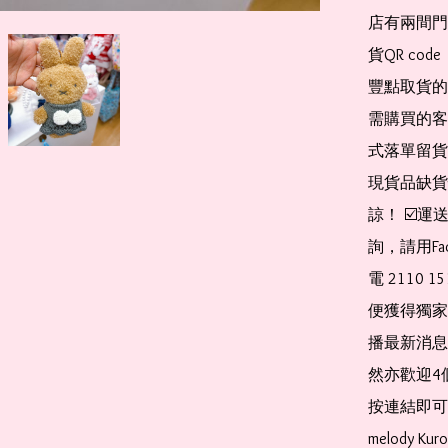
店有兩間門
貨QR co
豐點取貨的
需購買的客
式落單留貨
現貨品缺貨
諒！ ☑️
詢，請用Fa
電 2110 
便獲得獨家
播最新消息
然亦歡迎4
按連結即可加入 
melody Ku