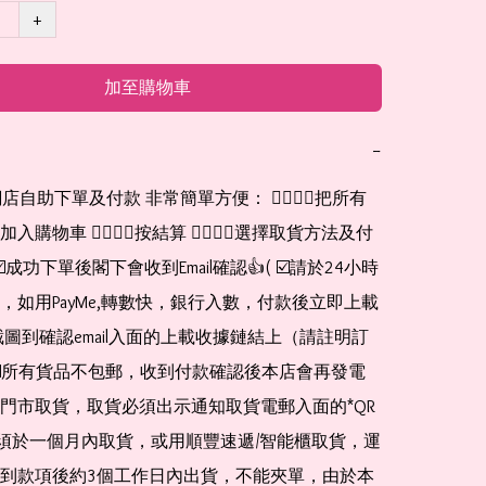
+
加至購物車
−
網店自助下單及付款 非常簡單方便： 👉🏻👉🏻把所有
購物車 👉🏻👉🏻按結算 👉🏻👉🏻選擇取貨方法及付
☑️成功下單後閣下會收到Email確認👍( ☑️請於24小時
，如用PayMe,轉數快，銀行入數，付款後立即上載
截圖到確認email入面的上載收據鏈結上（請註明訂
☑️所有貨品不包郵，收到付款確認後本店會再發電
門市取貨，取貨必須出示通知取貨電郵入面的*QR 
 及必須於一個月內取貨，或用順豐速遞/智能櫃取貨，運
到款項後約3個工作日內出貨，不能夾單，由於本