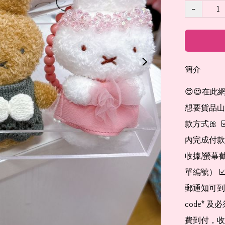
−
簡介
😍😍在此
想要貨品山加入
款方式🎀  
內完成付款
收據/螢幕
單編號） 
郵通知可到
code*
費到付，收