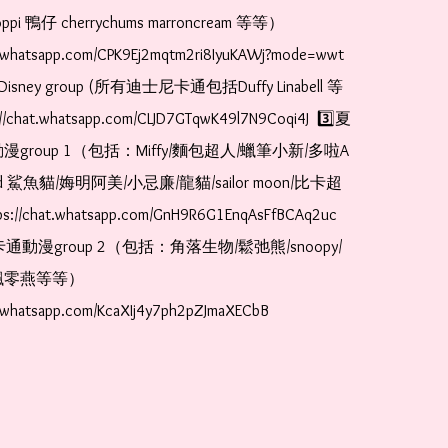
pi 鴨仔 cherrychums marroncream 等等）  
t.whatsapp.com/CPK9Ej2mqtm2ri8IyuKAWj?mode=wwt  
Disney group (所有迪士尼卡通包括Duffy Linabell 等
//chat.whatsapp.com/CLJD7GTqwK49l7N9Coqi4J  3️⃣夏
漫group 1（包括：Miffy/麵包超人/蠟筆小新/多啦A
and 鯊魚貓/娒明阿美/小忌廉/龍貓/sailor moon/比卡超
://chat.whatsapp.com/GnH9R6G1EnqAsFfBCAq2uc  
卡通動漫group 2（包括：角落生物/鬆弛熊/snoopy/
零燕等等）  
t.whatsapp.com/KcaXIj4y7ph2pZJmaXECbB