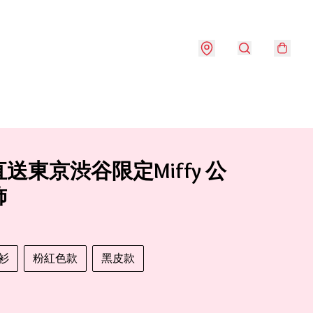
送東京渋谷限定Miffy 公
飾
衫
粉紅色款
黑皮款