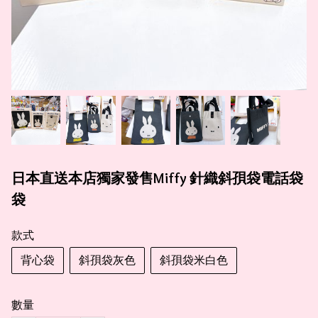
日本直送本店獨家發售Miffy 針織斜孭袋電話袋
袋
款式
背心袋
斜孭袋灰色
斜孭袋米白色
數量