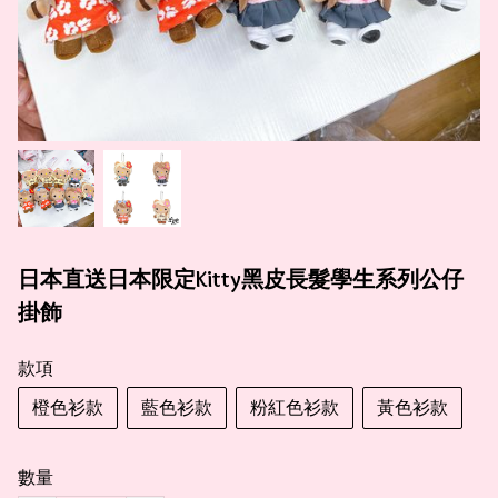
日本直送日本限定Kitty黑皮長髮學生系列公仔
掛飾
款項
橙色衫款
藍色衫款
粉紅色衫款
黃色衫款
數量