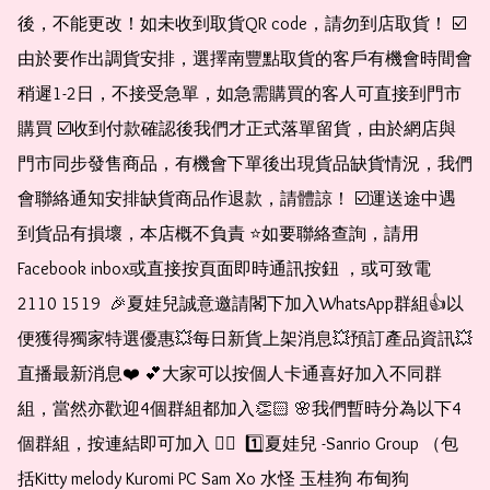
後，不能更改！如未收到取貨QR code，請勿到店取貨！ ☑️
由於要作出調貨安排，選擇南豐點取貨的客戶有機會時間會
稍遲1-2日，不接受急單，如急需購買的客人可直接到門市
購買 ☑️收到付款確認後我們才正式落單留貨，由於網店與
門市同步發售商品，有機會下單後出現貨品缺貨情況，我們
會聯絡通知安排缺貨商品作退款，請體諒！ ☑️運送途中遇
到貨品有損壞，本店概不負責 ⭐️如要聯絡查詢，請用
Facebook inbox或直接按頁面即時通訊按鈕 ，或可致電 
2110 1519  🎉夏娃兒誠意邀請閣下加入WhatsApp群組👍以
便獲得獨家特選優惠💥每日新貨上架消息💥預訂產品資訊💥
直播最新消息❤️ 💕大家可以按個人卡通喜好加入不同群
組，當然亦歡迎4個群組都加入👏🏻 🌸我們暫時分為以下4
個群組，按連結即可加入 👇🏻  1️⃣夏娃兒 -Sanrio Group （包
括Kitty melody Kuromi PC Sam Xo 水怪 玉桂狗 布甸狗 