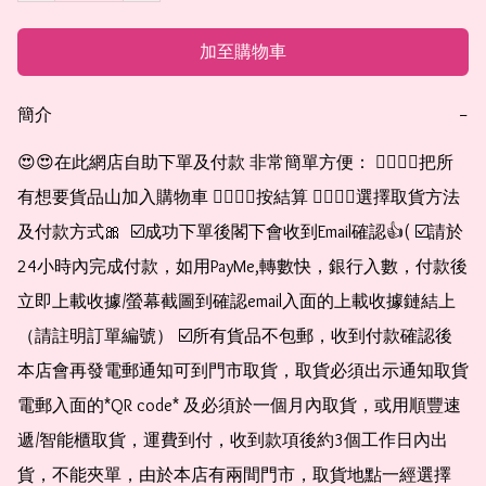
加至購物車
簡介
−
😍😍在此網店自助下單及付款 非常簡單方便： 👉🏻👉🏻把所
有想要貨品山加入購物車 👉🏻👉🏻按結算 👉🏻👉🏻選擇取貨方法
及付款方式🎀  ☑️成功下單後閣下會收到Email確認👍( ☑️請於
24小時內完成付款，如用PayMe,轉數快，銀行入數，付款後
立即上載收據/螢幕截圖到確認email入面的上載收據鏈結上
（請註明訂單編號） ☑️所有貨品不包郵，收到付款確認後
本店會再發電郵通知可到門市取貨，取貨必須出示通知取貨
電郵入面的*QR code* 及必須於一個月內取貨，或用順豐速
遞/智能櫃取貨，運費到付，收到款項後約3個工作日內出
貨，不能夾單，由於本店有兩間門市，取貨地點一經選擇