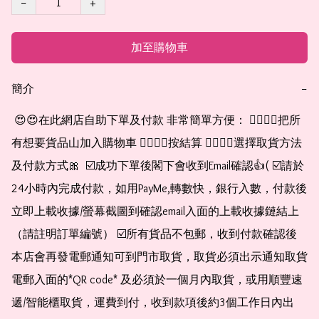
−
+
加至購物車
簡介
−
 😍😍在此網店自助下單及付款 非常簡單方便： 👉🏻👉🏻把所
有想要貨品山加入購物車 👉🏻👉🏻按結算 👉🏻👉🏻選擇取貨方法
及付款方式🎀  ☑️成功下單後閣下會收到Email確認👍( ☑️請於
24小時內完成付款，如用PayMe,轉數快，銀行入數，付款後
立即上載收據/螢幕截圖到確認email入面的上載收據鏈結上
（請註明訂單編號） ☑️所有貨品不包郵，收到付款確認後
本店會再發電郵通知可到門市取貨，取貨必須出示通知取貨
電郵入面的*QR code* 及必須於一個月內取貨，或用順豐速
遞/智能櫃取貨，運費到付，收到款項後約3個工作日內出