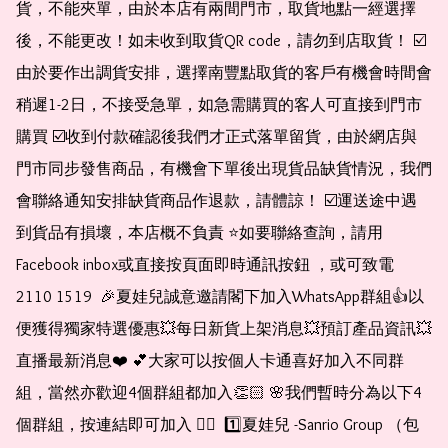
貨，不能夾單，由於本店有兩間門市，取貨地點一經選擇
後，不能更改！如未收到取貨QR code，請勿到店取貨！ ☑️
由於要作出調貨安排，選擇南豐點取貨的客戶有機會時間會
稍遲1-2日，不接受急單，如急需購買的客人可直接到門市
購買 ☑️收到付款確認後我們才正式落單留貨，由於網店與
門市同步發售商品，有機會下單後出現貨品缺貨情況，我們
會聯絡通知安排缺貨商品作退款，請體諒！ ☑️運送途中遇
到貨品有損壞，本店概不負責 ⭐️如要聯絡查詢，請用
Facebook inbox或直接按頁面即時通訊按鈕 ，或可致電 
2110 1519  🎉夏娃兒誠意邀請閣下加入WhatsApp群組👍以
便獲得獨家特選優惠💥每日新貨上架消息💥預訂產品資訊💥
直播最新消息❤️ 💕大家可以按個人卡通喜好加入不同群
組，當然亦歡迎4個群組都加入👏🏻 🌸我們暫時分為以下4
個群組，按連結即可加入 👇🏻  1️⃣夏娃兒 -Sanrio Group （包