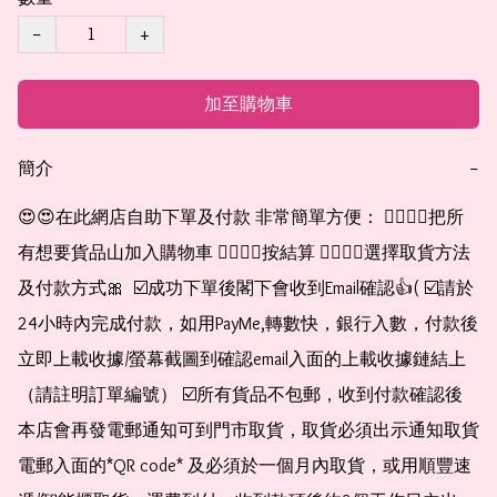
−
+
加至購物車
簡介
−
😍😍在此網店自助下單及付款 非常簡單方便： 👉🏻👉🏻把所
有想要貨品山加入購物車 👉🏻👉🏻按結算 👉🏻👉🏻選擇取貨方法
及付款方式🎀  ☑️成功下單後閣下會收到Email確認👍( ☑️請於
24小時內完成付款，如用PayMe,轉數快，銀行入數，付款後
立即上載收據/螢幕截圖到確認email入面的上載收據鏈結上
（請註明訂單編號） ☑️所有貨品不包郵，收到付款確認後
本店會再發電郵通知可到門市取貨，取貨必須出示通知取貨
電郵入面的*QR code* 及必須於一個月內取貨，或用順豐速