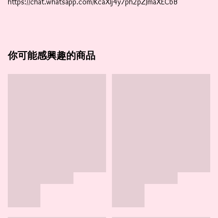
https://chat.whatsapp.com/KcaXIj4y7ph2pZJmaXECbB
你可能感興趣的商品