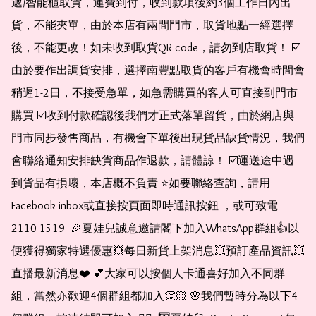
遞/智能櫃取貨，運費到付，收到款項後約3個工作日內出
貨，不能夾單，由於本店有兩間門市，取貨地點一經選擇
後，不能更改！如未收到取貨QR code，請勿到店取貨！ ☑️
由於要作出調貨安排，選擇南豐點取貨的客戶有機會時間會
稍遲1-2日，不接受急單，如急需購買的客人可直接到門市
購買 ☑️收到付款確認後我們才正式落單留貨，由於網店與
門市同步發售商品，有機會下單後出現貨品缺貨情況，我們
會聯絡通知安排缺貨商品作退款，請體諒！ ☑️運送途中遇
到貨品有損壞，本店概不負責 ⭐️如要聯絡查詢，請用
Facebook inbox或直接按頁面即時通訊按鈕 ，或可致電 
2110 1519  🎉夏娃兒誠意邀請閣下加入WhatsApp群組👍以
便獲得獨家特選優惠💥每日新貨上架消息💥預訂產品資訊💥
直播最新消息❤️ 💕大家可以按個人卡通喜好加入不同群
組，當然亦歡迎4個群組都加入👏🏻 🌸我們暫時分為以下4