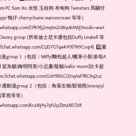
romi PC Sam Xo 水怪 玉桂狗 布甸狗 Twinstars 馬騮仔 
pi 鴨仔 cherrychums marroncream 等等）  
t.whatsapp.com/CPK9Ej2mqtm2ri8IyuKAWj?mode=wwt  
Disney group (所有迪士尼卡通包括Duffy Linabell 等
//chat.whatsapp.com/CLJD7GTqwK49l7N9Coqi4J  3️⃣夏
漫group 1（包括：Miffy/麵包超人/蠟筆小新/多啦A
and 鯊魚貓/娒明阿美/小忌廉/龍貓/sailor moon/比卡超
://chat.whatsapp.com/GnH9R6G1EnqAsFfBCAq2uc  
卡通動漫group 2（包括：角落生物/鬆弛熊/snoopy/
零燕等等）  
t.whatsapp.com/KcaXIj4y7ph2pZJmaXECbB