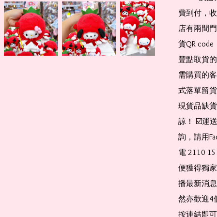
費到付，收
店有兩間門
貨QR co
豐點取貨的
需購買的客
式落單留貨
現貨品缺貨
諒！ ☑️
詢，請用Fa
電 2110 
便獲得獨家
播最新消息
然亦歡迎4
按連結即可加入 