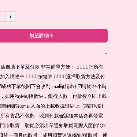
+
加至購物車
−
網店自助下單及付款 非常簡單方便： 👉🏻👉🏻把所有
購物車 👉🏻👉🏻按結算 👉🏻👉🏻選擇取貨方法及付
☑️成功下單後閣下會收到Email確認👍( ☑️請於24小時
，如用PayMe,轉數快，銀行入數，付款後立即上載
截圖到確認email入面的上載收據鏈結上（請註明訂
☑️所有貨品不包郵，收到付款確認後本店會再發電
門市取貨，取貨必須出示通知取貨電郵入面的*QR 
 及必須於一個月內取貨，或用順豐速遞/智能櫃取貨，運