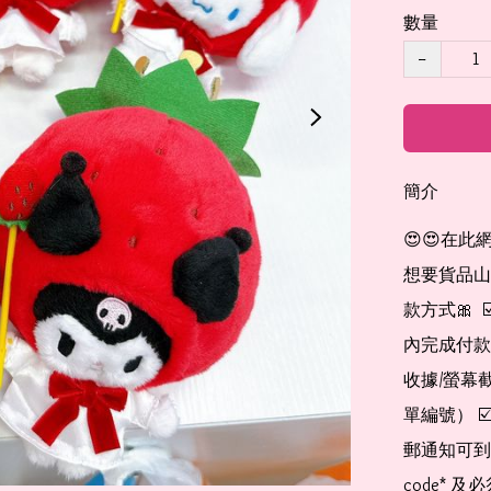
數量
−
簡介
😍😍在此
想要貨品山加入
款方式🎀  
內完成付款
收據/螢幕
單編號） 
郵通知可到
code*