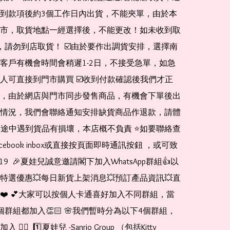
到款項後約3個工作日內出貨，不能夾單，由於本
市，取貨地點一經選擇後，不能更改！如未收到取
de，請勿到店取貨！ ☑️由於要作出調貨安排，選擇南
客戶有機會時間會稍遲1-2日，不接受急單，如急
人可直接到門市購買 ☑️收到付款確認後我們才正
，由於網店與門市同步發售商品，有機會下單後出
情況，我們會聯絡通知安排缺貨商品作退款，請體
運送途中遇到貨品有損壞，本店概不負責 ⭐️如要聯絡查
cebook inbox或直接按頁面即時通訊按鈕 ，或可致
1519  🎉夏娃兒誠意邀請閣下加入WhatsApp群組👍以
特選優惠💥每日新貨上架消息💥預訂產品資訊💥直
❤️ 💕大家可以按個人卡通喜好加入不同群組，當
個群組都加入👏🏻 🌸我們暫時分為以下4個群組，
🏻  1️⃣夏娃兒 -Sanrio Group （包括Kitty 