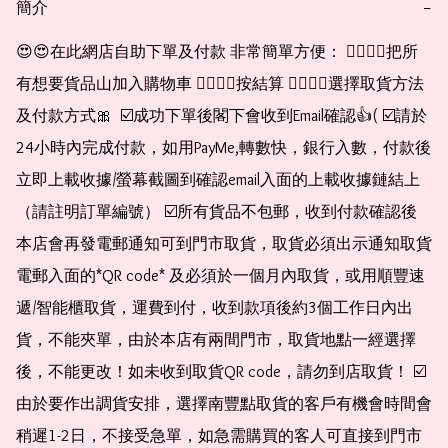
簡介
−
😍😍在此網店自助下單及付款 非常簡單方便： 👉🏻👉🏻把所
有想要貨品山加入購物車 👉🏻👉🏻按結算 👉🏻👉🏻選擇取貨方法
及付款方式🎀  ☑️成功下單後閣下會收到Email確認👍( ☑️請於
24小時內完成付款，如用PayMe,轉數快，銀行入數，付款後
立即上載收據/螢幕截圖到確認email入面的上載收據鏈結上
（請註明訂單編號） ☑️所有貨品不包郵，收到付款確認後
本店會再發電郵通知可到門市取貨，取貨必須出示通知取貨
電郵入面的*QR code* 及必須於一個月內取貨，或用順豐速
遞/智能櫃取貨，運費到付，收到款項後約3個工作日內出
貨，不能夾單，由於本店有兩間門市，取貨地點一經選擇
後，不能更改！如未收到取貨QR code，請勿到店取貨！ ☑️
由於要作出調貨安排，選擇南豐點取貨的客戶有機會時間會
稍遲1-2日，不接受急單，如急需購買的客人可直接到門市