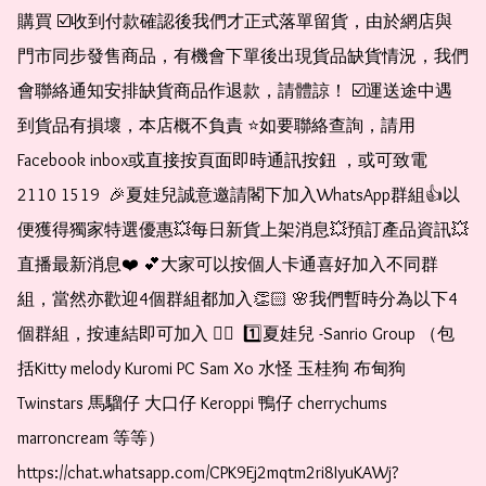
購買 ☑️收到付款確認後我們才正式落單留貨，由於網店與
門市同步發售商品，有機會下單後出現貨品缺貨情況，我們
會聯絡通知安排缺貨商品作退款，請體諒！ ☑️運送途中遇
到貨品有損壞，本店概不負責 ⭐️如要聯絡查詢，請用
Facebook inbox或直接按頁面即時通訊按鈕 ，或可致電 
2110 1519  🎉夏娃兒誠意邀請閣下加入WhatsApp群組👍以
便獲得獨家特選優惠💥每日新貨上架消息💥預訂產品資訊💥
直播最新消息❤️ 💕大家可以按個人卡通喜好加入不同群
組，當然亦歡迎4個群組都加入👏🏻 🌸我們暫時分為以下4
個群組，按連結即可加入 👇🏻  1️⃣夏娃兒 -Sanrio Group （包
括Kitty melody Kuromi PC Sam Xo 水怪 玉桂狗 布甸狗 
Twinstars 馬騮仔 大口仔 Keroppi 鴨仔 cherrychums 
marroncream 等等）  
https://chat.whatsapp.com/CPK9Ej2mqtm2ri8IyuKAWj?