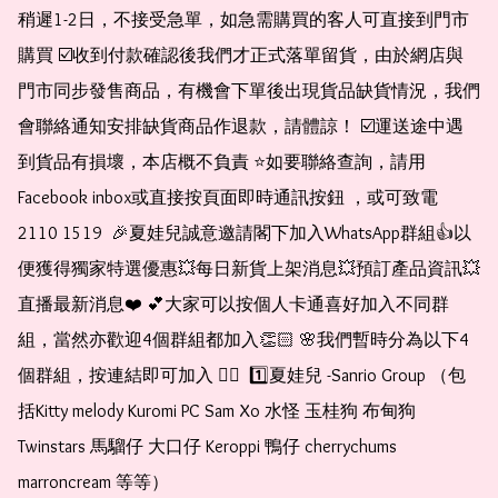
稍遲1-2日，不接受急單，如急需購買的客人可直接到門市
購買 ☑️收到付款確認後我們才正式落單留貨，由於網店與
門市同步發售商品，有機會下單後出現貨品缺貨情況，我們
會聯絡通知安排缺貨商品作退款，請體諒！ ☑️運送途中遇
到貨品有損壞，本店概不負責 ⭐️如要聯絡查詢，請用
Facebook inbox或直接按頁面即時通訊按鈕 ，或可致電 
2110 1519  🎉夏娃兒誠意邀請閣下加入WhatsApp群組👍以
便獲得獨家特選優惠💥每日新貨上架消息💥預訂產品資訊💥
直播最新消息❤️ 💕大家可以按個人卡通喜好加入不同群
組，當然亦歡迎4個群組都加入👏🏻 🌸我們暫時分為以下4
個群組，按連結即可加入 👇🏻  1️⃣夏娃兒 -Sanrio Group （包
括Kitty melody Kuromi PC Sam Xo 水怪 玉桂狗 布甸狗 
Twinstars 馬騮仔 大口仔 Keroppi 鴨仔 cherrychums 
marroncream 等等）  