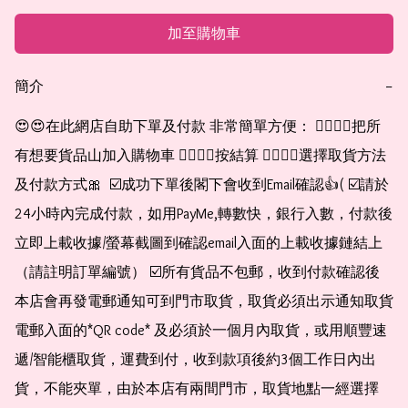
加至購物車
簡介
−
😍😍在此網店自助下單及付款 非常簡單方便： 👉🏻👉🏻把所
有想要貨品山加入購物車 👉🏻👉🏻按結算 👉🏻👉🏻選擇取貨方法
及付款方式🎀  ☑️成功下單後閣下會收到Email確認👍( ☑️請於
24小時內完成付款，如用PayMe,轉數快，銀行入數，付款後
立即上載收據/螢幕截圖到確認email入面的上載收據鏈結上
（請註明訂單編號） ☑️所有貨品不包郵，收到付款確認後
本店會再發電郵通知可到門市取貨，取貨必須出示通知取貨
電郵入面的*QR code* 及必須於一個月內取貨，或用順豐速
遞/智能櫃取貨，運費到付，收到款項後約3個工作日內出
貨，不能夾單，由於本店有兩間門市，取貨地點一經選擇