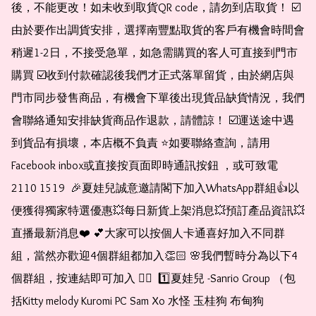
後，不能更改！如未收到取貨QR code，請勿到店取貨！ ☑️
由於要作出調貨安排，選擇南豐點取貨的客戶有機會時間會
稍遲1-2日，不接受急單，如急需購買的客人可直接到門市
購買 ☑️收到付款確認後我們才正式落單留貨，由於網店與
門市同步發售商品，有機會下單後出現貨品缺貨情況，我們
會聯絡通知安排缺貨商品作退款，請體諒！ ☑️運送途中遇
到貨品有損壞，本店概不負責 ⭐️如要聯絡查詢，請用
Facebook inbox或直接按頁面即時通訊按鈕 ，或可致電 
2110 1519  🎉夏娃兒誠意邀請閣下加入WhatsApp群組👍以
便獲得獨家特選優惠💥每日新貨上架消息💥預訂產品資訊💥
直播最新消息❤️ 💕大家可以按個人卡通喜好加入不同群
組，當然亦歡迎4個群組都加入👏🏻 🌸我們暫時分為以下4
個群組，按連結即可加入 👇🏻  1️⃣夏娃兒 -Sanrio Group （包
括Kitty melody Kuromi PC Sam Xo 水怪 玉桂狗 布甸狗 