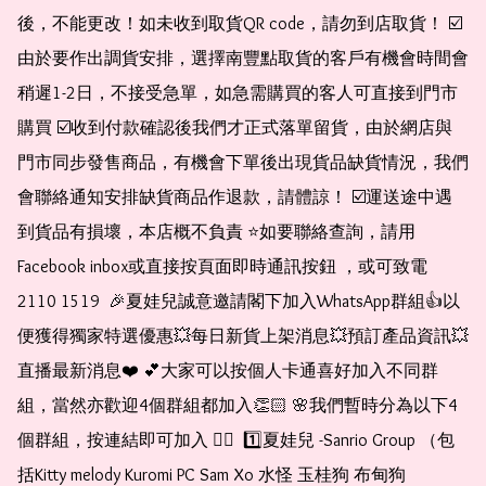
後，不能更改！如未收到取貨QR code，請勿到店取貨！ ☑️
由於要作出調貨安排，選擇南豐點取貨的客戶有機會時間會
稍遲1-2日，不接受急單，如急需購買的客人可直接到門市
購買 ☑️收到付款確認後我們才正式落單留貨，由於網店與
門市同步發售商品，有機會下單後出現貨品缺貨情況，我們
會聯絡通知安排缺貨商品作退款，請體諒！ ☑️運送途中遇
到貨品有損壞，本店概不負責 ⭐️如要聯絡查詢，請用
Facebook inbox或直接按頁面即時通訊按鈕 ，或可致電 
2110 1519  🎉夏娃兒誠意邀請閣下加入WhatsApp群組👍以
便獲得獨家特選優惠💥每日新貨上架消息💥預訂產品資訊💥
直播最新消息❤️ 💕大家可以按個人卡通喜好加入不同群
組，當然亦歡迎4個群組都加入👏🏻 🌸我們暫時分為以下4
個群組，按連結即可加入 👇🏻  1️⃣夏娃兒 -Sanrio Group （包
括Kitty melody Kuromi PC Sam Xo 水怪 玉桂狗 布甸狗 