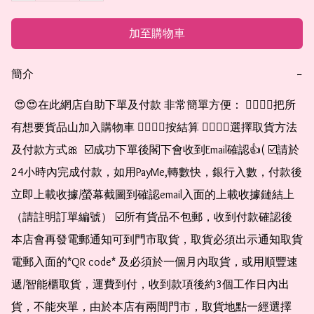
加至購物車
簡介
−
 😍😍在此網店自助下單及付款 非常簡單方便： 👉🏻👉🏻把所
有想要貨品山加入購物車 👉🏻👉🏻按結算 👉🏻👉🏻選擇取貨方法
及付款方式🎀  ☑️成功下單後閣下會收到Email確認👍( ☑️請於
24小時內完成付款，如用PayMe,轉數快，銀行入數，付款後
立即上載收據/螢幕截圖到確認email入面的上載收據鏈結上
（請註明訂單編號） ☑️所有貨品不包郵，收到付款確認後
本店會再發電郵通知可到門市取貨，取貨必須出示通知取貨
電郵入面的*QR code* 及必須於一個月內取貨，或用順豐速
遞/智能櫃取貨，運費到付，收到款項後約3個工作日內出
貨，不能夾單，由於本店有兩間門市，取貨地點一經選擇