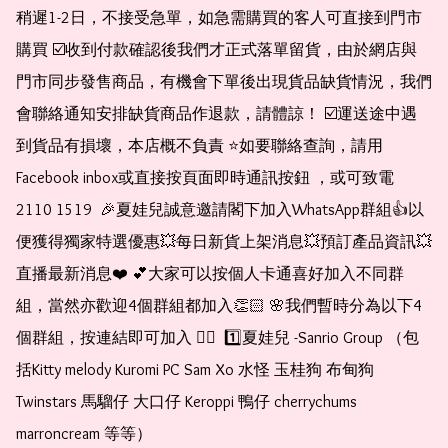
稍遲1-2日，不接受急單，如急需購買的客人可直接到門市
購買 ☑️收到付款確認後我們才正式落單留貨，由於網店與
門市同步發售商品，有機會下單後出現貨品缺貨情況，我們
會聯絡通知安排缺貨商品作退款，請體諒！ ☑️運送途中遇
到貨品有損壞，本店概不負責 ⭐️如要聯絡查詢，請用
Facebook inbox或直接按頁面即時通訊按鈕 ，或可致電 
2110 1519  🎉夏娃兒誠意邀請閣下加入WhatsApp群組👍以
便獲得獨家特選優惠💥每日新貨上架消息💥預訂產品資訊💥
直播最新消息❤️ 💕大家可以按個人卡通喜好加入不同群
組，當然亦歡迎4個群組都加入👏🏻 🌸我們暫時分為以下4
個群組，按連結即可加入 👇🏻  1️⃣夏娃兒 -Sanrio Group （包
括Kitty melody Kuromi PC Sam Xo 水怪 玉桂狗 布甸狗 
Twinstars 馬騮仔 大口仔 Keroppi 鴨仔 cherrychums 
marroncream 等等）  