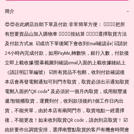
簡介
−
😍😍在此網店自助下單及付款 非常簡單方便： 👉🏻👉🏻把所
有想要貨品山加入購物車 👉🏻👉🏻按結算 👉🏻👉🏻選擇取貨方法
及付款方式🎀  ☑️成功下單後閣下會收到Email確認👍( ☑️請於
24小時內完成付款，如用PayMe,轉數快，銀行入數，付款後
立即上載收據/螢幕截圖到確認email入面的上載收據鏈結上
（請註明訂單編號） ☑️所有貨品不包郵，收到付款確認後
本店會再發電郵通知可到門市取貨，取貨必須出示通知取貨
電郵入面的*QR code* 及必須於一個月內取貨，或用順豐速
遞/智能櫃取貨，運費到付，收到款項後約3個工作日內出
貨，不能夾單，由於本店有兩間門市，取貨地點一經選擇
後，不能更改！如未收到取貨QR code，請勿到店取貨！ ☑️
由於要作出調貨安排，選擇南豐點取貨的客戶有機會時間會