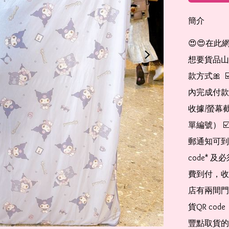
簡介
😍😍在此
想要貨品山加入
款方式🎀  
內完成付款
收據/螢幕
單編號） 
郵通知可到
code*
費到付，收
店有兩間門
貨QR co
豐點取貨的