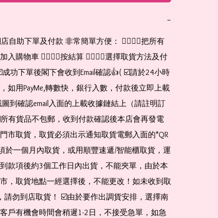
−
網店自助下單及付款 非常簡單方便： 👉🏻👉🏻把所有
購物車 👉🏻👉🏻按結算 👉🏻👉🏻選擇取貨方法及付
☑️成功下單後閣下會收到Email確認👍( ☑️請於24小時
，如用PayMe,轉數快，銀行入數，付款後立即上載
截圖到確認email入面的上載收據鏈結上（請註明訂
☑️所有貨品不包郵，收到付款確認後本店會再發電
門市取貨，取貨必須出示通知取貨電郵入面的*QR 
 及必須於一個月內取貨，或用順豐速遞/智能櫃取貨，運
到款項後約3個工作日內出貨，不能夾單，由於本
市，取貨地點一經選擇後，不能更改！如未收到取
de，請勿到店取貨！ ☑️由於要作出調貨安排，選擇南
客戶有機會時間會稍遲1-2日，不接受急單，如急