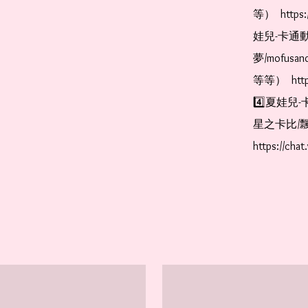
等）  https:
娃兒-卡通動
夢/mofus
等等）  https
4️⃣夏娃兒-
星之卡比/飄
https://cha