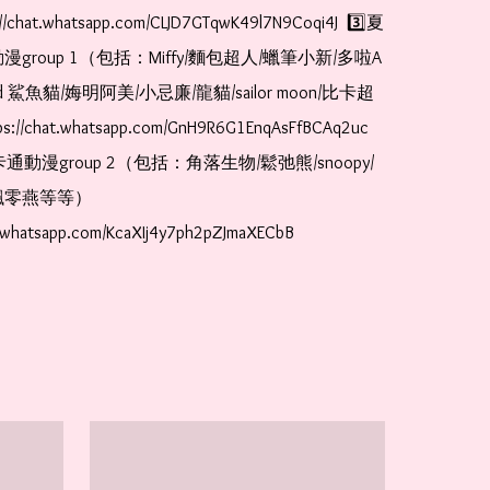
//chat.whatsapp.com/CLJD7GTqwK49l7N9Coqi4J  3️⃣夏
漫group 1（包括：Miffy/麵包超人/蠟筆小新/多啦A
and 鯊魚貓/娒明阿美/小忌廉/龍貓/sailor moon/比卡超
://chat.whatsapp.com/GnH9R6G1EnqAsFfBCAq2uc  
卡通動漫group 2（包括：角落生物/鬆弛熊/snoopy/
零燕等等）  
t.whatsapp.com/KcaXIj4y7ph2pZJmaXECbB