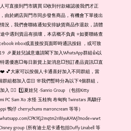
人可直接到門市購買 ☑️收到付款確認後我們才正
，由於網店與門市同步發售商品，有機會下單後出
情況，我們會聯絡通知安排缺貨商品作退款，請體
運送途中遇到貨品有損壞，本店概不負責 ⭐️如要聯絡查
cebook inbox或直接按頁面即時通訊按鈕 ，或可致
1519  🎉夏娃兒誠意邀請閣下加入WhatsApp群組👍以
特選優惠💥每日新貨上架消息💥預訂產品資訊💥直
❤️ 💕大家可以按個人卡通喜好加入不同群組，當
個群組都加入👏🏻 🌸我們暫時分為以下4個群組，
🏻  1️⃣夏娃兒 -Sanrio Group （包括Kitty 
romi PC Sam Xo 水怪 玉桂狗 布甸狗 Twinstars 馬騮仔 
pi 鴨仔 cherrychums marroncream 等等）  
t.whatsapp.com/CPK9Ej2mqtm2ri8IyuKAWj?mode=wwt  
Disney group (所有迪士尼卡通包括Duffy Linabell 等