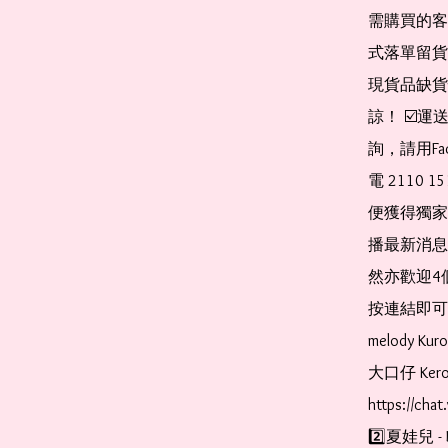
需購買的客
式落單留貨
現貨品缺貨
諒！ ☑️
詢，請用Fa
電 2110 
便獲得獨家
播最新消息
然亦歡迎4
按連結即可加入 
melody Ku
大口仔 Kerop
https://cha
2️⃣夏娃兒 - 