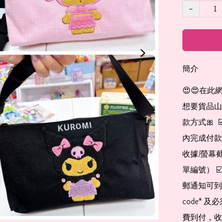
−
簡介
😍😍在此
想要貨品山加入
款方式🎀  
內完成付款
收據/螢幕
單編號） 
郵通知可到
code*
費到付，收