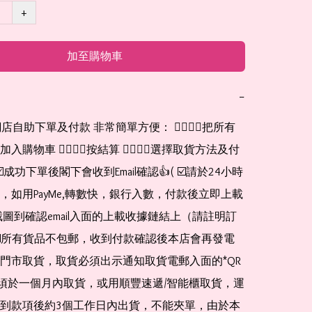
+
加至購物車
−
網店自助下單及付款 非常簡單方便： 👉🏻👉🏻把所有
購物車 👉🏻👉🏻按結算 👉🏻👉🏻選擇取貨方法及付
☑️成功下單後閣下會收到Email確認👍( ☑️請於24小時
，如用PayMe,轉數快，銀行入數，付款後立即上載
截圖到確認email入面的上載收據鏈結上（請註明訂
☑️所有貨品不包郵，收到付款確認後本店會再發電
門市取貨，取貨必須出示通知取貨電郵入面的*QR 
 及必須於一個月內取貨，或用順豐速遞/智能櫃取貨，運
到款項後約3個工作日內出貨，不能夾單，由於本