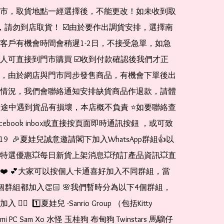
市，取貨地點一經選擇後，不能更改！如未收到取
de，請勿到店取貨！ ☑️由於要作出調貨安排，選擇南
客戶有機會時間會稍遲1-2日，不接受急單，如急
人可直接到門市購買 ☑️收到付款確認後我們才正
，由於網店與門市同步發售商品，有機會下單後出
情況，我們會聯絡通知安排缺貨商品作退款，請體
運送途中遇到貨品有損壞，本店概不負責 ⭐️如要聯絡查
cebook inbox或直接按頁面即時通訊按鈕 ，或可致
1519  🎉夏娃兒誠意邀請閣下加入WhatsApp群組👍以
特選優惠💥每日新貨上架消息💥預訂產品資訊💥直
❤️ 💕大家可以按個人卡通喜好加入不同群組，當
個群組都加入👏🏻 🌸我們暫時分為以下4個群組，
🏻  1️⃣夏娃兒 -Sanrio Group （包括Kitty 
romi PC Sam Xo 水怪 玉桂狗 布甸狗 Twinstars 馬騮仔 