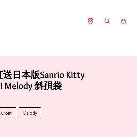
日本版Sanrio Kitty
mi Melody 斜孭袋
Kuromi
Melody