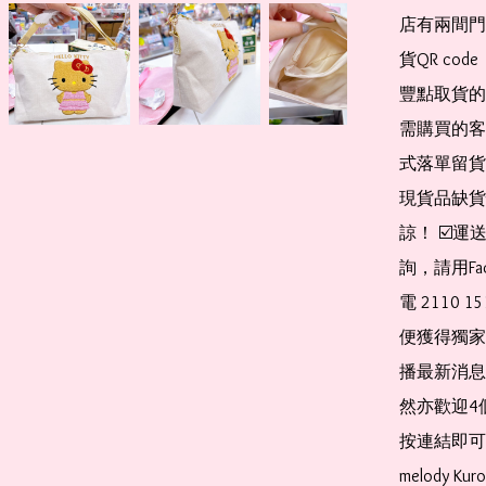
店有兩間門
貨QR co
豐點取貨的
需購買的客
式落單留貨
現貨品缺貨
諒！ ☑️
詢，請用Fa
電 2110 
便獲得獨家
播最新消息
然亦歡迎4
按連結即可加入 
melody Ku