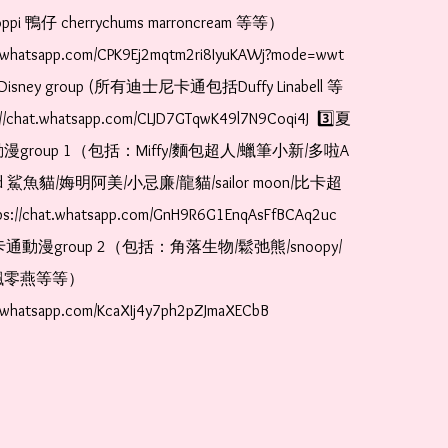
pi 鴨仔 cherrychums marroncream 等等）  
t.whatsapp.com/CPK9Ej2mqtm2ri8IyuKAWj?mode=wwt  
Disney group (所有迪士尼卡通包括Duffy Linabell 等
//chat.whatsapp.com/CLJD7GTqwK49l7N9Coqi4J  3️⃣夏
漫group 1（包括：Miffy/麵包超人/蠟筆小新/多啦A
and 鯊魚貓/娒明阿美/小忌廉/龍貓/sailor moon/比卡超
://chat.whatsapp.com/GnH9R6G1EnqAsFfBCAq2uc  
卡通動漫group 2（包括：角落生物/鬆弛熊/snoopy/
零燕等等）  
t.whatsapp.com/KcaXIj4y7ph2pZJmaXECbB