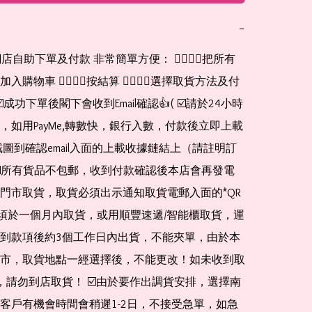
−
網店自助下單及付款 非常簡單方便： 👉🏻👉🏻把所有
購物車 👉🏻👉🏻按結算 👉🏻👉🏻選擇取貨方法及付
☑️成功下單後閣下會收到Email確認👍( ☑️請於24小時
，如用PayMe,轉數快，銀行入數，付款後立即上載
截圖到確認email入面的上載收據鏈結上（請註明訂
☑️所有貨品不包郵，收到付款確認後本店會再發電
門市取貨，取貨必須出示通知取貨電郵入面的*QR 
 及必須於一個月內取貨，或用順豐速遞/智能櫃取貨，運
到款項後約3個工作日內出貨，不能夾單，由於本
市，取貨地點一經選擇後，不能更改！如未收到取
de，請勿到店取貨！ ☑️由於要作出調貨安排，選擇南
客戶有機會時間會稍遲1-2日，不接受急單，如急