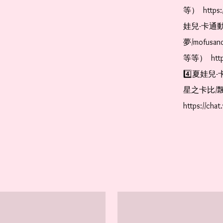
等）  https:
娃兒-卡通動
夢/mofus
等等）  https
4️⃣夏娃兒-
星之卡比/飄
https://cha