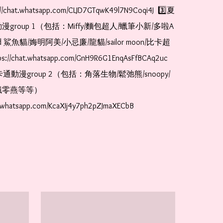
//chat.whatsapp.com/CLJD7GTqwK49l7N9Coqi4J  3️⃣夏
漫group 1（包括：Miffy/麵包超人/蠟筆小新/多啦A
and 鯊魚貓/娒明阿美/小忌廉/龍貓/sailor moon/比卡超
://chat.whatsapp.com/GnH9R6G1EnqAsFfBCAq2uc  
卡通動漫group 2（包括：角落生物/鬆弛熊/snoopy/
零燕等等）  
t.whatsapp.com/KcaXIj4y7ph2pZJmaXECbB