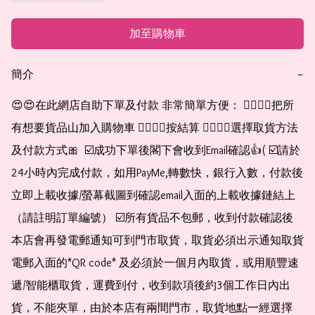
加至購物車
簡介
−
😍😍在此網店自助下單及付款 非常簡單方便： 👉🏻👉🏻把所
有想要貨品山加入購物車 👉🏻👉🏻按結算 👉🏻👉🏻選擇取貨方法
及付款方式🎀  ☑️成功下單後閣下會收到Email確認👍( ☑️請於
24小時內完成付款，如用PayMe,轉數快，銀行入數，付款後
立即上載收據/螢幕截圖到確認email入面的上載收據鏈結上
（請註明訂單編號） ☑️所有貨品不包郵，收到付款確認後
本店會再發電郵通知可到門市取貨，取貨必須出示通知取貨
電郵入面的*QR code* 及必須於一個月內取貨，或用順豐速
遞/智能櫃取貨，運費到付，收到款項後約3個工作日內出
貨，不能夾單，由於本店有兩間門市，取貨地點一經選擇