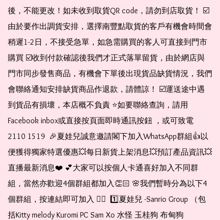
後，不能更改！如未收到取貨QR code，請勿到店取貨！ ☑️
由於要作出調貨安排，選擇南豐點取貨的客戶有機會時間會
稍遲1-2日，不接受急單，如急需購買的客人可直接到門市
購買 ☑️收到付款確認後我們才正式落單留貨，由於網店與
門市同步發售商品，有機會下單後出現貨品缺貨情況，我們
會聯絡通知安排缺貨商品作退款，請體諒！ ☑️運送途中遇
到貨品有損壞，本店概不負責 ⭐️如要聯絡查詢，請用
Facebook inbox或直接按頁面即時通訊按鈕 ，或可致電 
2110 1519  🎉夏娃兒誠意邀請閣下加入WhatsApp群組👍以
便獲得獨家特選優惠💥每日新貨上架消息💥預訂產品資訊💥
直播最新消息❤️ 💕大家可以按個人卡通喜好加入不同群
組，當然亦歡迎4個群組都加入👏🏻 🌸我們暫時分為以下4
個群組，按連結即可加入 👇🏻  1️⃣夏娃兒 -Sanrio Group （包
括Kitty melody Kuromi PC Sam Xo 水怪 玉桂狗 布甸狗 