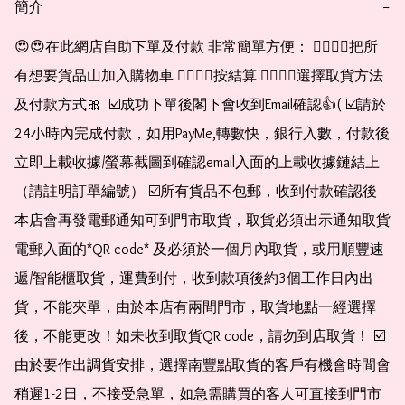
簡介
−
😍😍在此網店自助下單及付款 非常簡單方便： 👉🏻👉🏻把所
有想要貨品山加入購物車 👉🏻👉🏻按結算 👉🏻👉🏻選擇取貨方法
及付款方式🎀  ☑️成功下單後閣下會收到Email確認👍( ☑️請於
24小時內完成付款，如用PayMe,轉數快，銀行入數，付款後
立即上載收據/螢幕截圖到確認email入面的上載收據鏈結上
（請註明訂單編號） ☑️所有貨品不包郵，收到付款確認後
本店會再發電郵通知可到門市取貨，取貨必須出示通知取貨
電郵入面的*QR code* 及必須於一個月內取貨，或用順豐速
遞/智能櫃取貨，運費到付，收到款項後約3個工作日內出
貨，不能夾單，由於本店有兩間門市，取貨地點一經選擇
後，不能更改！如未收到取貨QR code，請勿到店取貨！ ☑️
由於要作出調貨安排，選擇南豐點取貨的客戶有機會時間會
稍遲1-2日，不接受急單，如急需購買的客人可直接到門市