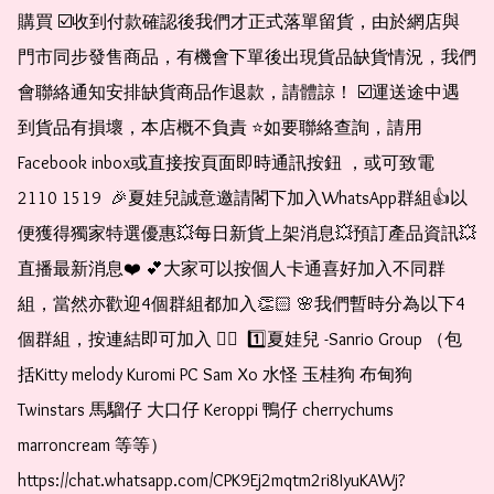
購買 ☑️收到付款確認後我們才正式落單留貨，由於網店與
門市同步發售商品，有機會下單後出現貨品缺貨情況，我們
會聯絡通知安排缺貨商品作退款，請體諒！ ☑️運送途中遇
到貨品有損壞，本店概不負責 ⭐️如要聯絡查詢，請用
Facebook inbox或直接按頁面即時通訊按鈕 ，或可致電 
2110 1519  🎉夏娃兒誠意邀請閣下加入WhatsApp群組👍以
便獲得獨家特選優惠💥每日新貨上架消息💥預訂產品資訊💥
直播最新消息❤️ 💕大家可以按個人卡通喜好加入不同群
組，當然亦歡迎4個群組都加入👏🏻 🌸我們暫時分為以下4
個群組，按連結即可加入 👇🏻  1️⃣夏娃兒 -Sanrio Group （包
括Kitty melody Kuromi PC Sam Xo 水怪 玉桂狗 布甸狗 
Twinstars 馬騮仔 大口仔 Keroppi 鴨仔 cherrychums 
marroncream 等等）  
https://chat.whatsapp.com/CPK9Ej2mqtm2ri8IyuKAWj?