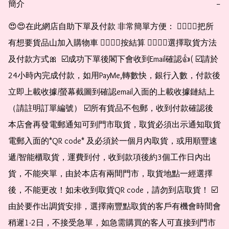
簡介
−
😍😍在此網店自助下單及付款 非常簡單方便： 👉🏻👉🏻把所
有想要貨品山加入購物車 👉🏻👉🏻按結算 👉🏻👉🏻選擇取貨方法
及付款方式🎀  ☑️成功下單後閣下會收到Email確認👍( ☑️請於
24小時內完成付款，如用PayMe,轉數快，銀行入數，付款後
立即上載收據/螢幕截圖到確認email入面的上載收據鏈結上
（請註明訂單編號） ☑️所有貨品不包郵，收到付款確認後
本店會再發電郵通知可到門市取貨，取貨必須出示通知取貨
電郵入面的*QR code* 及必須於一個月內取貨，或用順豐速
遞/智能櫃取貨，運費到付，收到款項後約3個工作日內出
貨，不能夾單，由於本店有兩間門市，取貨地點一經選擇
後，不能更改！如未收到取貨QR code，請勿到店取貨！ ☑️
由於要作出調貨安排，選擇南豐點取貨的客戶有機會時間會
稍遲1-2日，不接受急單，如急需購買的客人可直接到門市