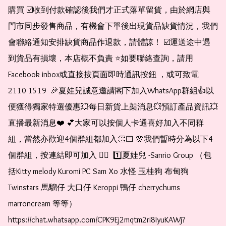
購買 ☑️收到付款確認後我們才正式落單留貨，由於網店與
門市同步發售商品，有機會下單後出現貨品缺貨情況，我們
會聯絡通知安排缺貨商品作退款，請體諒！ ☑️運送途中遇
到貨品有損壞，本店概不負責 ⭐️如要聯絡查詢，請用
Facebook inbox或直接按頁面即時通訊按鈕 ，或可致電 
2110 1519  🎉夏娃兒誠意邀請閣下加入WhatsApp群組👍以
便獲得獨家特選優惠💥每日新貨上架消息💥預訂產品資訊💥
直播最新消息❤️ 💕大家可以按個人卡通喜好加入不同群
組，當然亦歡迎4個群組都加入👏🏻 🌸我們暫時分為以下4
個群組，按連結即可加入 👇🏻  1️⃣夏娃兒 -Sanrio Group （包
括Kitty melody Kuromi PC Sam Xo 水怪 玉桂狗 布甸狗 
Twinstars 馬騮仔 大口仔 Keroppi 鴨仔 cherrychums 
marroncream 等等）  
https://chat.whatsapp.com/CPK9Ej2mqtm2ri8IyuKAWj?