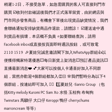
稍遲1-2日，不接受急單，如急需購買的客人可直接到門市
購買 ☑️收到付款確認後我們才正式落單留貨，由於網店與
門市同步發售商品，有機會下單後出現貨品缺貨情況，我們
會聯絡通知安排缺貨商品作退款，請體諒！ ☑️運送途中遇
到貨品有損壞，本店概不負責 ⭐️如要聯絡查詢，請用
Facebook inbox或直接按頁面即時通訊按鈕 ，或可致電 
2110 1519  🎉夏娃兒誠意邀請閣下加入WhatsApp群組👍以
便獲得獨家特選優惠💥每日新貨上架消息💥預訂產品資訊💥
直播最新消息❤️ 💕大家可以按個人卡通喜好加入不同群
組，當然亦歡迎4個群組都加入👏🏻 🌸我們暫時分為以下4
個群組，按連結即可加入 👇🏻  1️⃣夏娃兒 -Sanrio Group （包
括Kitty melody Kuromi PC Sam Xo 水怪 玉桂狗 布甸狗 
Twinstars 馬騮仔 大口仔 Keroppi 鴨仔 cherrychums 
marroncream 等等）  