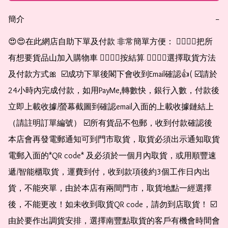
簡介
−
😍😍在此網店自助下單及付款 非常簡單方便： 👉🏻👉🏻把所
有想要貨品山加入購物車 👉🏻👉🏻按結算 👉🏻👉🏻選擇取貨方法
及付款方式🎀  ☑️成功下單後閣下會收到Email確認👍( ☑️請於
24小時內完成付款，如用PayMe,轉數快，銀行入數，付款後
立即上載收據/螢幕截圖到確認email入面的上載收據鏈結上
（請註明訂單編號） ☑️所有貨品不包郵，收到付款確認後
本店會再發電郵通知可到門市取貨，取貨必須出示通知取貨
電郵入面的*QR code* 及必須於一個月內取貨，或用順豐速
遞/智能櫃取貨，運費到付，收到款項後約3個工作日內出
貨，不能夾單，由於本店有兩間門市，取貨地點一經選擇
後，不能更改！如未收到取貨QR code，請勿到店取貨！ ☑️
由於要作出調貨安排，選擇南豐點取貨的客戶有機會時間會