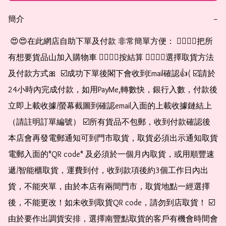
簡介
−
 😍😍在此網店自助下單及付款 非常簡單方便： 👉🏻👉🏻把所
有想要貨品山加入購物車 👉🏻👉🏻按結算 👉🏻👉🏻選擇取貨方法
及付款方式🎀  ☑️成功下單後閣下會收到Email確認👍( ☑️請於
24小時內完成付款，如用PayMe,轉數快，銀行入數，付款後
立即上載收據/螢幕截圖到確認email入面的上載收據鏈結上
（請註明訂單編號） ☑️所有貨品不包郵，收到付款確認後
本店會再發電郵通知可到門市取貨，取貨必須出示通知取貨
電郵入面的*QR code* 及必須於一個月內取貨，或用順豐速
遞/智能櫃取貨，運費到付，收到款項後約3個工作日內出
貨，不能夾單，由於本店有兩間門市，取貨地點一經選擇
後，不能更改！如未收到取貨QR code，請勿到店取貨！ ☑️
由於要作出調貨安排，選擇南豐點取貨的客戶有機會時間會