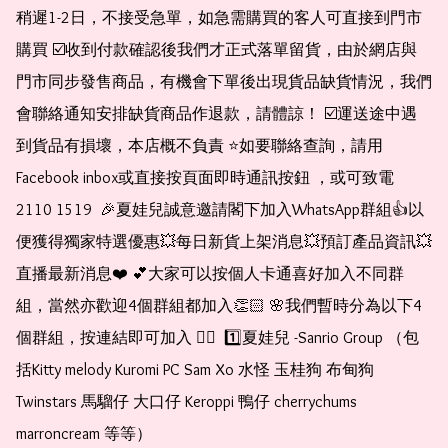
稍遲1-2日，不接受急單，如急需購買的客人可直接到門市
購買 ☑️收到付款確認後我們才正式落單留貨，由於網店與
門市同步發售商品，有機會下單後出現貨品缺貨情況，我們
會聯絡通知安排缺貨商品作退款，請體諒！ ☑️運送途中遇
到貨品有損壞，本店概不負責 ⭐️如要聯絡查詢，請用
Facebook inbox或直接按頁面即時通訊按鈕 ，或可致電 
2110 1519  🎉夏娃兒誠意邀請閣下加入WhatsApp群組👍以
便獲得獨家特選優惠💥每日新貨上架消息💥預訂產品資訊💥
直播最新消息❤️ 💕大家可以按個人卡通喜好加入不同群
組，當然亦歡迎4個群組都加入👏🏻 🌸我們暫時分為以下4
個群組，按連結即可加入 👇🏻  1️⃣夏娃兒 -Sanrio Group （包
括Kitty melody Kuromi PC Sam Xo 水怪 玉桂狗 布甸狗 
Twinstars 馬騮仔 大口仔 Keroppi 鴨仔 cherrychums 
marroncream 等等）  