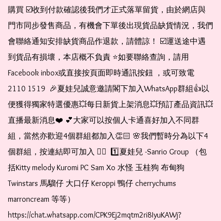
購買 ☑️收到付款確認後我們才正式落單留貨，由於網店與
門市同步發售商品，有機會下單後出現貨品缺貨情況，我們
會聯絡通知安排缺貨商品作退款，請體諒！ ☑️運送途中遇
到貨品有損壞，本店概不負責 ⭐️如要聯絡查詢，請用
Facebook inbox或直接按頁面即時通訊按鈕 ，或可致電 
2110 1519  🎉夏娃兒誠意邀請閣下加入WhatsApp群組👍以
便獲得獨家特選優惠💥每日新貨上架消息💥預訂產品資訊💥
直播最新消息❤️ 💕大家可以按個人卡通喜好加入不同群
組，當然亦歡迎4個群組都加入👏🏻 🌸我們暫時分為以下4
個群組，按連結即可加入 👇🏻  1️⃣夏娃兒 -Sanrio Group （包
括Kitty melody Kuromi PC Sam Xo 水怪 玉桂狗 布甸狗 
Twinstars 馬騮仔 大口仔 Keroppi 鴨仔 cherrychums 
marroncream 等等）  
https://chat.whatsapp.com/CPK9Ej2mqtm2ri8IyuKAWj?