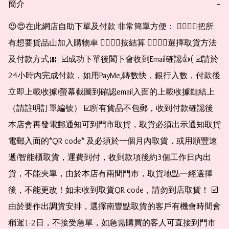
簡介
−
😍😍在此網店自助下單及付款 非常簡單方便： 👉🏻👉🏻把所
有想要貨品山加入購物車 👉🏻👉🏻按結算 👉🏻👉🏻選擇取貨方法
及付款方式🎀  ☑️成功下單後閣下會收到Email確認👍( ☑️請於
24小時內完成付款，如用PayMe,轉數快，銀行入數，付款後
立即上載收據/螢幕截圖到確認email入面的上載收據鏈結上
（請註明訂單編號） ☑️所有貨品不包郵，收到付款確認後
本店會再發電郵通知可到門市取貨，取貨必須出示通知取貨
電郵入面的*QR code* 及必須於一個月內取貨，或用順豐速
遞/智能櫃取貨，運費到付，收到款項後約3個工作日內出
貨，不能夾單，由於本店有兩間門市，取貨地點一經選擇
後，不能更改！如未收到取貨QR code，請勿到店取貨！ ☑️
由於要作出調貨安排，選擇南豐點取貨的客戶有機會時間會
稍遲1-2日，不接受急單，如急需購買的客人可直接到門市