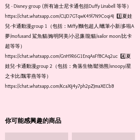
兒 - Disney group (所有迪士尼卡通包括Duffy Linabell 等等）  
https://chat.whatsapp.com/CLJD7GTqwK49l7N9Coqi4J  3️⃣夏娃
兒-卡通動漫group 1（包括：Miffy/麵包超人/蠟筆小新/多啦A
夢/mofusand 鯊魚貓/娒明阿美/小忌廉/龍貓/sailor moon/比卡
超等等）  
https://chat.whatsapp.com/GnH9R6G1EnqAsFfBCAq2uc  4️⃣夏
娃兒-卡通動漫group 2（包括：角落生物/鬆弛熊/snoopy/星
之卡比/飄零燕等等）  
https://chat.whatsapp.com/KcaXIj4y7ph2pZJmaXECbB    
你可能感興趣的商品