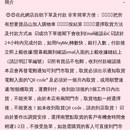
簡介
−
 😍😍在此網店自助下單及付款 非常簡單方便： 👉🏻👉🏻把所
有想要貨品山加入購物車 👉🏻👉🏻按結算 👉🏻👉🏻選擇取貨方法
及付款方式🎀  ☑️成功下單後閣下會收到Email確認👍( ☑️請於
24小時內完成付款，如用PayMe,轉數快，銀行入數，付款後
立即上載收據/螢幕截圖到確認email入面的上載收據鏈結上
（請註明訂單編號） ☑️所有貨品不包郵，收到付款確認後
本店會再發電郵通知可到門市取貨，取貨必須出示通知取貨
電郵入面的*QR code* 及必須於一個月內取貨，或用順豐速
遞/智能櫃取貨，運費到付，收到款項後約3個工作日內出
貨，不能夾單，由於本店有兩間門市，取貨地點一經選擇
後，不能更改！如未收到取貨QR code，請勿到店取貨！ ☑️
由於要作出調貨安排，選擇南豐點取貨的客戶有機會時間會
稍遲1-2日，不接受急單，如急需購買的客人可直接到門市