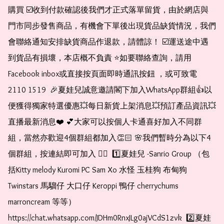
購買 ☑️收到付款確認後我們才正式落單留貨，由於網店與
門市同步發售商品，有機會下單後出現貨品缺貨情況，我們
會聯絡通知安排缺貨商品作退款，請體諒！ ☑️運送途中遇
到貨品有損壞，本店概不負責 ⭐️如要聯絡查詢，請用
Facebook inbox或直接按頁面即時通訊按鈕 ，或可致電 
2110 1519  🎉夏娃兒誠意邀請閣下加入WhatsApp群組👍以
便獲得獨家特選優惠💥每日新貨上架消息💥預訂產品資訊💥
直播最新消息❤️ 💕大家可以按個人卡通喜好加入不同群
組，當然亦歡迎4個群組都加入👏🏻 🌸我們暫時分為以下4
個群組，按連結即可加入 👇🏻  1️⃣夏娃兒 -Sanrio Group （包
括Kitty melody Kuromi PC Sam Xo 水怪 玉桂狗 布甸狗 
Twinstars 馬騮仔 大口仔 Keroppi 鴨仔 cherrychums 
marroncream 等等）  
https://chat.whatsapp.com/JDHm0RnxJLg0ajVCdS1zvk  2️⃣夏娃