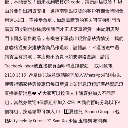
後，不能更改！如未收到取貨QR code，請勿到店取貨！ ☑️
由於要作出調貨安排，選擇南豐點取貨的客戶有機會時間會
稍遲1-2日，不接受急單，如急需購買的客人可直接到門市
購買 ☑️收到付款確認後我們才正式落單留貨，由於網店與
門市同步發售商品，有機會下單後出現貨品缺貨情況，我們
會聯絡通知安排缺貨商品作退款，請體諒！ ☑️運送途中遇
到貨品有損壞，本店概不負責 ⭐️如要聯絡查詢，請用
Facebook inbox或直接按頁面即時通訊按鈕 ，或可致電 
2110 1519  🎉夏娃兒誠意邀請閣下加入WhatsApp群組👍以
便獲得獨家特選優惠💥每日新貨上架消息💥預訂產品資訊💥
直播最新消息❤️ 💕大家可以按個人卡通喜好加入不同群
組，當然亦歡迎4個群組都加入👏🏻 🌸我們暫時分為以下4
個群組，按連結即可加入 👇🏻  1️⃣夏娃兒 -Sanrio Group （包
括Kitty melody Kuromi PC Sam Xo 水怪 玉桂狗 布甸狗 