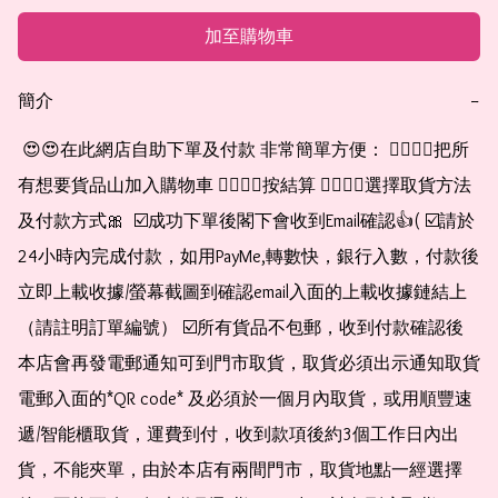
加至購物車
簡介
−
 😍😍在此網店自助下單及付款 非常簡單方便： 👉🏻👉🏻把所
有想要貨品山加入購物車 👉🏻👉🏻按結算 👉🏻👉🏻選擇取貨方法
及付款方式🎀  ☑️成功下單後閣下會收到Email確認👍( ☑️請於
24小時內完成付款，如用PayMe,轉數快，銀行入數，付款後
立即上載收據/螢幕截圖到確認email入面的上載收據鏈結上
（請註明訂單編號） ☑️所有貨品不包郵，收到付款確認後
本店會再發電郵通知可到門市取貨，取貨必須出示通知取貨
電郵入面的*QR code* 及必須於一個月內取貨，或用順豐速
遞/智能櫃取貨，運費到付，收到款項後約3個工作日內出
貨，不能夾單，由於本店有兩間門市，取貨地點一經選擇