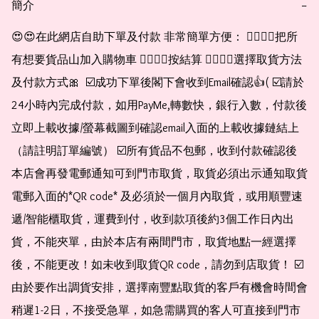
簡介
−
😍😍在此網店自助下單及付款 非常簡單方便： 👉🏻👉🏻把所
有想要貨品山加入購物車 👉🏻👉🏻按結算 👉🏻👉🏻選擇取貨方法
及付款方式🎀  ☑️成功下單後閣下會收到Email確認👍( ☑️請於
24小時內完成付款，如用PayMe,轉數快，銀行入數，付款後
立即上載收據/螢幕截圖到確認email入面的上載收據鏈結上
（請註明訂單編號） ☑️所有貨品不包郵，收到付款確認後
本店會再發電郵通知可到門市取貨，取貨必須出示通知取貨
電郵入面的*QR code* 及必須於一個月內取貨，或用順豐速
遞/智能櫃取貨，運費到付，收到款項後約3個工作日內出
貨，不能夾單，由於本店有兩間門市，取貨地點一經選擇
後，不能更改！如未收到取貨QR code，請勿到店取貨！ ☑️
由於要作出調貨安排，選擇南豐點取貨的客戶有機會時間會
稍遲1-2日，不接受急單，如急需購買的客人可直接到門市