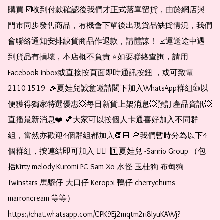
購買 ☑️收到付款確認後我們才正式落單留貨，由於網店與
門市同步發售商品，有機會下單後出現貨品缺貨情況，我們
會聯絡通知安排缺貨商品作退款，請體諒！ ☑️運送途中遇
到貨品有損壞，本店概不負責 ⭐️如要聯絡查詢，請用
Facebook inbox或直接按頁面即時通訊按鈕 ，或可致電 
2110 1519  🎉夏娃兒誠意邀請閣下加入WhatsApp群組👍以
便獲得獨家特選優惠💥每日新貨上架消息💥預訂產品資訊💥
直播最新消息❤️ 💕大家可以按個人卡通喜好加入不同群
組，當然亦歡迎4個群組都加入👏🏻 🌸我們暫時分為以下4
個群組，按連結即可加入 👇🏻  1️⃣夏娃兒 -Sanrio Group （包
括Kitty melody Kuromi PC Sam Xo 水怪 玉桂狗 布甸狗 
Twinstars 馬騮仔 大口仔 Keroppi 鴨仔 cherrychums 
marroncream 等等）  
https://chat.whatsapp.com/CPK9Ej2mqtm2ri8IyuKAWj?