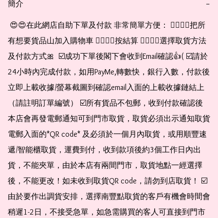
簡介
−
 😍😍在此網店自助下單及付款 非常簡單方便： 👉🏻👉🏻把所
有想要貨品山加入購物車 👉🏻👉🏻按結算 👉🏻👉🏻選擇取貨方法
及付款方式🎀  ☑️成功下單後閣下會收到Email確認👍( ☑️請於
24小時內完成付款，如用PayMe,轉數快，銀行入數，付款後
立即上載收據/螢幕截圖到確認email入面的上載收據鏈結上
（請註明訂單編號） ☑️所有貨品不包郵，收到付款確認後
本店會再發電郵通知可到門市取貨，取貨必須出示通知取貨
電郵入面的*QR code* 及必須於一個月內取貨，或用順豐速
遞/智能櫃取貨，運費到付，收到款項後約3個工作日內出
貨，不能夾單，由於本店有兩間門市，取貨地點一經選擇
後，不能更改！如未收到取貨QR code，請勿到店取貨！ ☑️
由於要作出調貨安排，選擇南豐點取貨的客戶有機會時間會
稍遲1-2日，不接受急單，如急需購買的客人可直接到門市