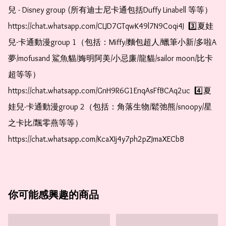
兒 - Disney group (所有迪士尼卡通包括Duffy Linabell 等等）  
https://chat.whatsapp.com/CLJD7GTqwK49l7N9Coqi4J  3️⃣夏娃
兒-卡通動漫group 1（包括：Miffy/麵包超人/蠟筆小新/多啦A
夢/mofusand 鯊魚貓/娒明阿美/小忌廉/龍貓/sailor moon/比卡
超等等）  
https://chat.whatsapp.com/GnH9R6G1EnqAsFfBCAq2uc  4️⃣夏
娃兒-卡通動漫group 2（包括：角落生物/鬆弛熊/snoopy/星
之卡比/飄零燕等等）  
https://chat.whatsapp.com/KcaXIj4y7ph2pZJmaXECbB    
你可能感興趣的商品