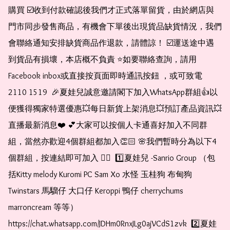
購買 ☑️收到付款確認後我們才正式落單留貨，由於網店與
門市同步發售商品，有機會下單後出現貨品缺貨情況，我們
會聯絡通知安排缺貨商品作退款，請體諒！ ☑️運送途中遇
到貨品有損壞，本店概不負責 ⭐️如要聯絡查詢，請用
Facebook inbox或直接按頁面即時通訊按鈕 ，或可致電 
2110 1519  🎉夏娃兒誠意邀請閣下加入WhatsApp群組👍以
便獲得獨家特選優惠💥每日新貨上架消息💥預訂產品資訊💥
直播最新消息❤️ 💕大家可以按個人卡通喜好加入不同群
組，當然亦歡迎4個群組都加入👏🏻 🌸我們暫時分為以下4
個群組，按連結即可加入 👇🏻  1️⃣夏娃兒 -Sanrio Group （包
括Kitty melody Kuromi PC Sam Xo 水怪 玉桂狗 布甸狗 
Twinstars 馬騮仔 大口仔 Keroppi 鴨仔 cherrychums 
marroncream 等等）  
https://chat.whatsapp.com/JDHm0RnxJLg0ajVCdS1zvk  2️⃣夏娃