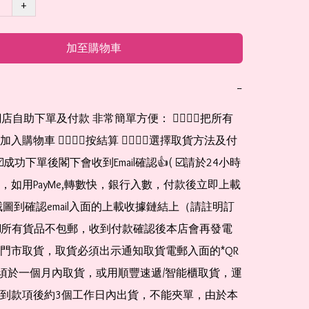
+
加至購物車
−
網店自助下單及付款 非常簡單方便： 👉🏻👉🏻把所有
購物車 👉🏻👉🏻按結算 👉🏻👉🏻選擇取貨方法及付
☑️成功下單後閣下會收到Email確認👍( ☑️請於24小時
，如用PayMe,轉數快，銀行入數，付款後立即上載
截圖到確認email入面的上載收據鏈結上（請註明訂
☑️所有貨品不包郵，收到付款確認後本店會再發電
門市取貨，取貨必須出示通知取貨電郵入面的*QR 
 及必須於一個月內取貨，或用順豐速遞/智能櫃取貨，運
到款項後約3個工作日內出貨，不能夾單，由於本