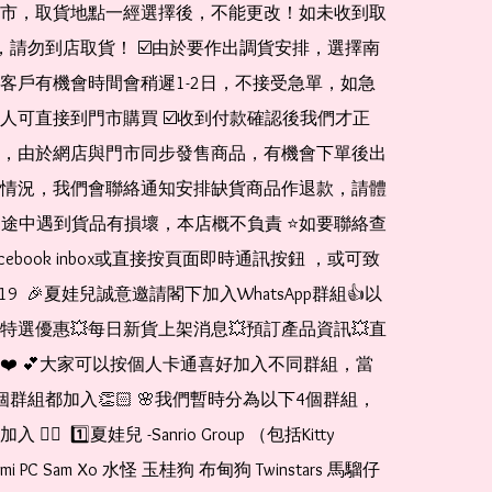
市，取貨地點一經選擇後，不能更改！如未收到取
de，請勿到店取貨！ ☑️由於要作出調貨安排，選擇南
客戶有機會時間會稍遲1-2日，不接受急單，如急
人可直接到門市購買 ☑️收到付款確認後我們才正
，由於網店與門市同步發售商品，有機會下單後出
情況，我們會聯絡通知安排缺貨商品作退款，請體
運送途中遇到貨品有損壞，本店概不負責 ⭐️如要聯絡查
cebook inbox或直接按頁面即時通訊按鈕 ，或可致
1519  🎉夏娃兒誠意邀請閣下加入WhatsApp群組👍以
特選優惠💥每日新貨上架消息💥預訂產品資訊💥直
❤️ 💕大家可以按個人卡通喜好加入不同群組，當
個群組都加入👏🏻 🌸我們暫時分為以下4個群組，
🏻  1️⃣夏娃兒 -Sanrio Group （包括Kitty 
romi PC Sam Xo 水怪 玉桂狗 布甸狗 Twinstars 馬騮仔 