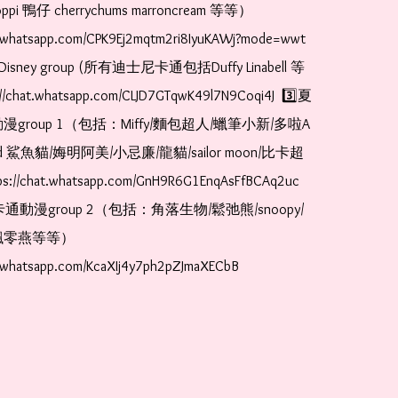
pi 鴨仔 cherrychums marroncream 等等）  
t.whatsapp.com/CPK9Ej2mqtm2ri8IyuKAWj?mode=wwt  
Disney group (所有迪士尼卡通包括Duffy Linabell 等
//chat.whatsapp.com/CLJD7GTqwK49l7N9Coqi4J  3️⃣夏
漫group 1（包括：Miffy/麵包超人/蠟筆小新/多啦A
and 鯊魚貓/娒明阿美/小忌廉/龍貓/sailor moon/比卡超
://chat.whatsapp.com/GnH9R6G1EnqAsFfBCAq2uc  
卡通動漫group 2（包括：角落生物/鬆弛熊/snoopy/
零燕等等）  
t.whatsapp.com/KcaXIj4y7ph2pZJmaXECbB