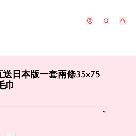
送日本版一套兩條35×75
毛巾