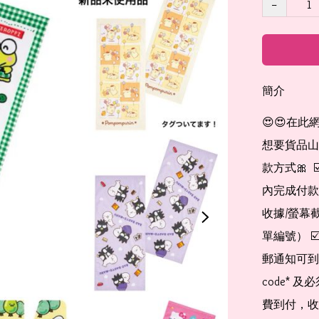
−
簡介
😍😍在此
想要貨品山加入
款方式🎀  
內完成付款
收據/螢幕
單編號） 
郵通知可到
code*
費到付，收