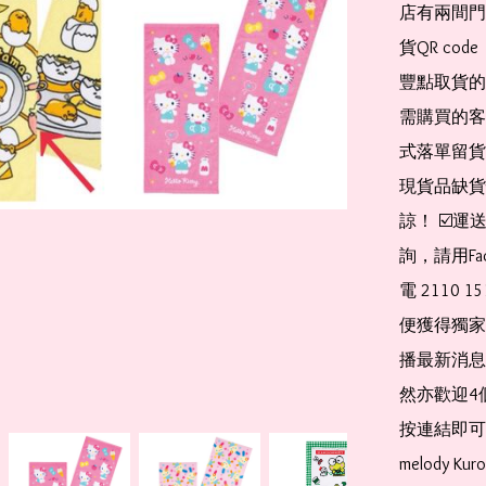
店有兩間門
貨QR co
豐點取貨的
需購買的客
式落單留貨
現貨品缺貨
諒！ ☑️
詢，請用Fa
電 2110 
便獲得獨家
播最新消息
然亦歡迎4
按連結即可加入 
melody Ku