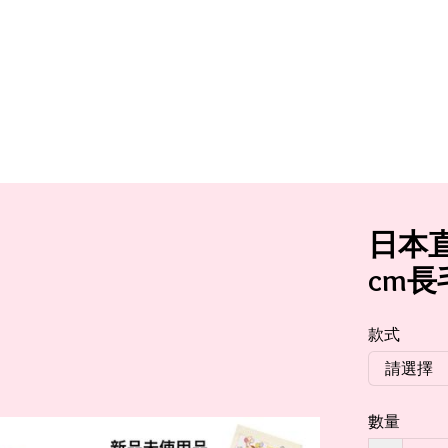
日本直
cm長
款式
數量