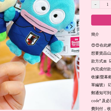
−
簡介
😍😍在此
想要貨品山加入
款方式🎀  
內完成付款
收據/螢幕
單編號） 
郵通知可到
code*
費到付，收