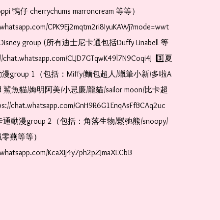
pi 鴨仔 cherrychums marroncream 等等）  
t.whatsapp.com/CPK9Ej2mqtm2ri8IyuKAWj?mode=wwt  
Disney group (所有迪士尼卡通包括Duffy Linabell 等
//chat.whatsapp.com/CLJD7GTqwK49l7N9Coqi4J  3️⃣夏
漫group 1（包括：Miffy/麵包超人/蠟筆小新/多啦A
and 鯊魚貓/娒明阿美/小忌廉/龍貓/sailor moon/比卡超
://chat.whatsapp.com/GnH9R6G1EnqAsFfBCAq2uc  
卡通動漫group 2（包括：角落生物/鬆弛熊/snoopy/
零燕等等）  
t.whatsapp.com/KcaXIj4y7ph2pZJmaXECbB