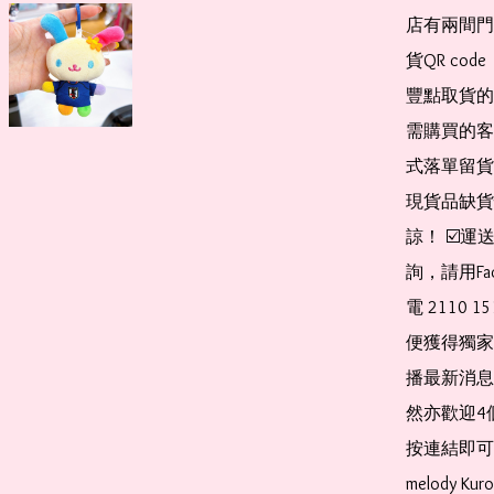
店有兩間門
貨QR co
豐點取貨的
需購買的客
式落單留貨
現貨品缺貨
諒！ ☑️
詢，請用Fa
電 2110 
便獲得獨家
播最新消息
然亦歡迎4
按連結即可加入 
melody Ku