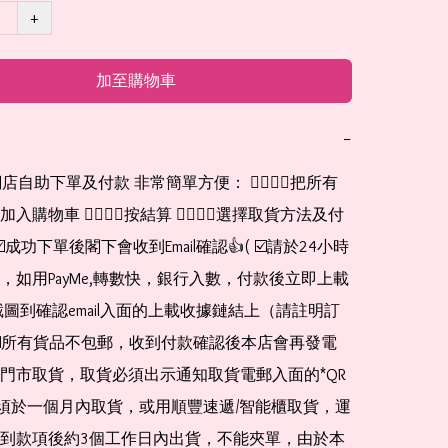
+
加至購物車
−
網店自助下單及付款 非常簡單方便： 👉🏻👉🏻把所有
購物車 👉🏻👉🏻按結算 👉🏻👉🏻選擇取貨方法及付
☑️成功下單後閣下會收到Email確認👍( ☑️請於24小時
，如用PayMe,轉數快，銀行入數，付款後立即上載
截圖到確認email入面的上載收據鏈結上（請註明訂
☑️所有貨品不包郵，收到付款確認後本店會再發電
門市取貨，取貨必須出示通知取貨電郵入面的*QR 
 及必須於一個月內取貨，或用順豐速遞/智能櫃取貨，運
到款項後約3個工作日內出貨，不能夾單，由於本