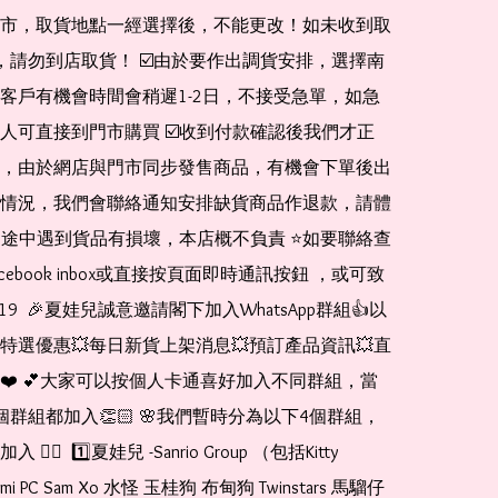
市，取貨地點一經選擇後，不能更改！如未收到取
de，請勿到店取貨！ ☑️由於要作出調貨安排，選擇南
客戶有機會時間會稍遲1-2日，不接受急單，如急
人可直接到門市購買 ☑️收到付款確認後我們才正
，由於網店與門市同步發售商品，有機會下單後出
情況，我們會聯絡通知安排缺貨商品作退款，請體
運送途中遇到貨品有損壞，本店概不負責 ⭐️如要聯絡查
cebook inbox或直接按頁面即時通訊按鈕 ，或可致
1519  🎉夏娃兒誠意邀請閣下加入WhatsApp群組👍以
特選優惠💥每日新貨上架消息💥預訂產品資訊💥直
❤️ 💕大家可以按個人卡通喜好加入不同群組，當
個群組都加入👏🏻 🌸我們暫時分為以下4個群組，
🏻  1️⃣夏娃兒 -Sanrio Group （包括Kitty 
romi PC Sam Xo 水怪 玉桂狗 布甸狗 Twinstars 馬騮仔 