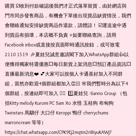
購買 ☑️收到付款確認後我們才正式落單留貨，由於網店與
門市同步發售商品，有機會下單後出現貨品缺貨情況，我們
會聯絡通知安排缺貨商品作退款，請體諒！ ☑️運送途中遇
到貨品有損壞，本店概不負責 ⭐️如要聯絡查詢，請用
Facebook inbox或直接按頁面即時通訊按鈕 ，或可致電 
2110 1519  🎉夏娃兒誠意邀請閣下加入WhatsApp群組👍以
便獲得獨家特選優惠💥每日新貨上架消息💥預訂產品資訊💥
直播最新消息❤️ 💕大家可以按個人卡通喜好加入不同群
組，當然亦歡迎4個群組都加入👏🏻 🌸我們暫時分為以下4
個群組，按連結即可加入 👇🏻  1️⃣夏娃兒 -Sanrio Group （包
括Kitty melody Kuromi PC Sam Xo 水怪 玉桂狗 布甸狗 
Twinstars 馬騮仔 大口仔 Keroppi 鴨仔 cherrychums 
marroncream 等等）  
https://chat.whatsapp.com/CPK9Ej2mqtm2ri8IyuKAWj?