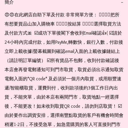
簡介
−
😍😍在此網店自助下單及付款 非常簡單方便： 👉🏻👉🏻把所
有想要貨品山加入購物車 👉🏻👉🏻按結算 👉🏻👉🏻選擇取貨方法
及付款方式🎀  ☑️成功下單後閣下會收到Email確認👍( ☑️請於
24小時內完成付款，如用PayMe,轉數快，銀行入數，付款後
立即上載收據/螢幕截圖到確認email入面的上載收據鏈結上
（請註明訂單編號） ☑️所有貨品不包郵，收到付款確認後
本店會再發電郵通知可到門市取貨，取貨必須出示通知取貨
電郵入面的*QR code* 及必須於一個月內取貨，或用順豐速
遞/智能櫃取貨，運費到付，收到款項後約3個工作日內出
貨，不能夾單，由於本店有兩間門市，取貨地點一經選擇
後，不能更改！如未收到取貨QR code，請勿到店取貨！ ☑️
由於要作出調貨安排，選擇南豐點取貨的客戶有機會時間會
稍遲1-2日，不接受急單，如急需購買的客人可直接到門市