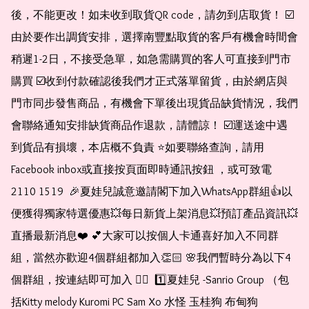
後，不能更改！如未收到取貨QR code，請勿到店取貨！ ☑️
由於要作出調貨安排，選擇南豐點取貨的客戶有機會時間會
稍遲1-2日，不接受急單，如急需購買的客人可直接到門市
購買 ☑️收到付款確認後我們才正式落單留貨，由於網店與
門市同步發售商品，有機會下單後出現貨品缺貨情況，我們
會聯絡通知安排缺貨商品作退款，請體諒！ ☑️運送途中遇
到貨品有損壞，本店概不負責 ⭐️如要聯絡查詢，請用
Facebook inbox或直接按頁面即時通訊按鈕 ，或可致電 
2110 1519  🎉夏娃兒誠意邀請閣下加入WhatsApp群組👍以
便獲得獨家特選優惠💥每日新貨上架消息💥預訂產品資訊💥
直播最新消息❤️ 💕大家可以按個人卡通喜好加入不同群
組，當然亦歡迎4個群組都加入👏🏻 🌸我們暫時分為以下4
個群組，按連結即可加入 👇🏻  1️⃣夏娃兒 -Sanrio Group （包
括Kitty melody Kuromi PC Sam Xo 水怪 玉桂狗 布甸狗 