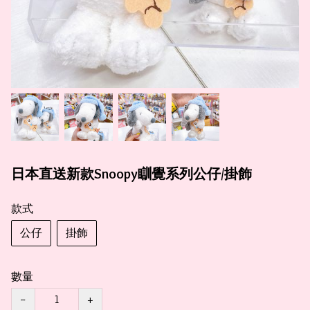
日本直送新款Snoopy瞓覺系列公仔/掛飾
款式
公仔
掛飾
數量
−
+