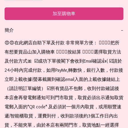
加至購物車
簡介
−
😍😍在此網店自助下單及付款 非常簡單方便： 👉🏻👉🏻把所
有想要貨品山加入購物車 👉🏻👉🏻按結算 👉🏻👉🏻選擇取貨方法
及付款方式🎀  ☑️成功下單後閣下會收到Email確認👍( ☑️請於
24小時內完成付款，如用PayMe,轉數快，銀行入數，付款後
立即上載收據/螢幕截圖到確認email入面的上載收據鏈結上
（請註明訂單編號） ☑️所有貨品不包郵，收到付款確認後
本店會再發電郵通知可到門市取貨，取貨必須出示通知取貨
電郵入面的*QR code* 及必須於一個月內取貨，或用順豐速
遞/智能櫃取貨，運費到付，收到款項後約3個工作日內出
貨，不能夾單，由於本店有兩間門市，取貨地點一經選擇