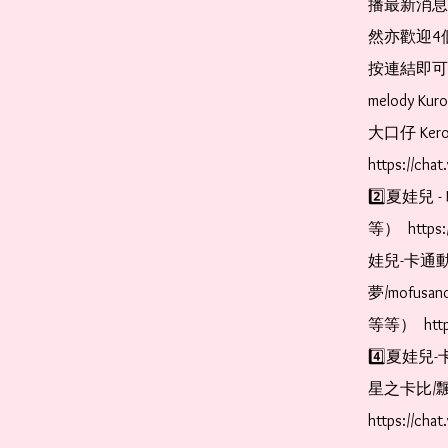
播最新消息
然亦歡迎4
按連結即可加入 
melody Ku
大口仔 Kerop
https://cha
2️⃣夏娃兒 - 
等）  https:
娃兒-卡通動
夢/mofus
等等）  https
4️⃣夏娃兒-
星之卡比/飄
https://cha