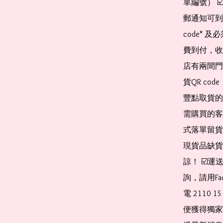
單編號） 
郵通知可到
code*
費到付，收
店有兩間門
貨QR co
豐點取貨的
需購買的客
式落單留貨
現貨品缺貨
諒！ ☑️
詢，請用Fa
電 2110 
便獲得獨家