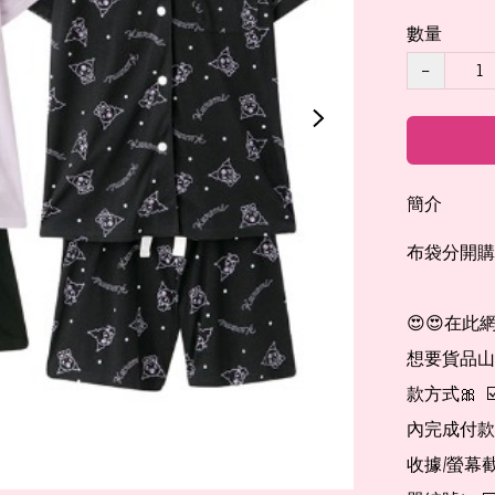
數量
−
簡介
布袋分開購
😍😍在此
想要貨品山加入
款方式🎀  
內完成付款
收據/螢幕