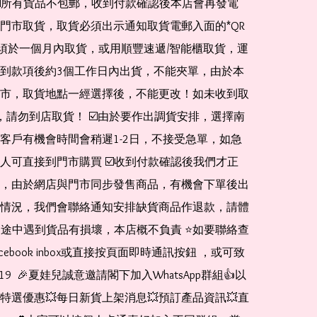
☑️所有貨品不包郵，收到付款確認後本店會再發電
門市取貨，取貨必須出示通知取貨電郵入面的*QR 
 及必須於一個月內取貨，或用順豐速遞/智能櫃取貨，運
到款項後約3個工作日內出貨，不能夾單，由於本
市，取貨地點一經選擇後，不能更改！如未收到取
de，請勿到店取貨！ ☑️由於要作出調貨安排，選擇南
客戶有機會時間會稍遲1-2日，不接受急單，如急
人可直接到門市購買 ☑️收到付款確認後我們才正
，由於網店與門市同步發售商品，有機會下單後出
情況，我們會聯絡通知安排缺貨商品作退款，請體
運送途中遇到貨品有損壞，本店概不負責 ⭐️如要聯絡查
cebook inbox或直接按頁面即時通訊按鈕 ，或可致
1519  🎉夏娃兒誠意邀請閣下加入WhatsApp群組👍以
特選優惠💥每日新貨上架消息💥預訂產品資訊💥直