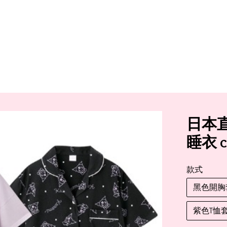
日本直送
睡衣 c
款式
黑色開胸
紫色T恤套