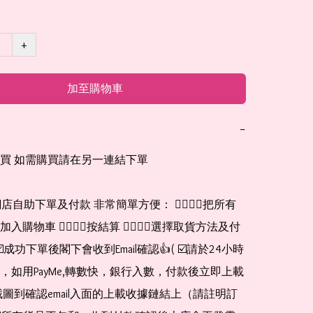
+
加至購物車
−
買 如需購買請在另一連結下單

網店自助下單及付款 非常簡單方便： 👉🏻👉🏻把所有
購物車 👉🏻👉🏻按結算 👉🏻👉🏻選擇取貨方法及付
☑️成功下單後閣下會收到Email確認👍( ☑️請於24小時
，如用PayMe,轉數快，銀行入數，付款後立即上載
截圖到確認email入面的上載收據鏈結上（請註明訂