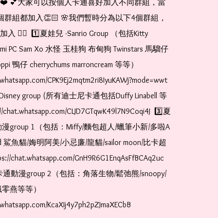
❤️ 💕大家可以按個人卡通喜好加入不同群組，當
個群組都加入👏🏻 🌸我們暫時分為以下4個群組，
🏻  1️⃣夏娃兒 -Sanrio Group （包括Kitty 
romi PC Sam Xo 水怪 玉桂狗 布甸狗 Twinstars 馬騮仔 
pi 鴨仔 cherrychums marroncream 等等）  
t.whatsapp.com/CPK9Ej2mqtm2ri8IyuKAWj?mode=wwt  
Disney group (所有迪士尼卡通包括Duffy Linabell 等
//chat.whatsapp.com/CLJD7GTqwK49l7N9Coqi4J  3️⃣夏
漫group 1（包括：Miffy/麵包超人/蠟筆小新/多啦A
and 鯊魚貓/娒明阿美/小忌廉/龍貓/sailor moon/比卡超
://chat.whatsapp.com/GnH9R6G1EnqAsFfBCAq2uc  
卡通動漫group 2（包括：角落生物/鬆弛熊/snoopy/
零燕等等）  
t.whatsapp.com/KcaXIj4y7ph2pZJmaXECbB