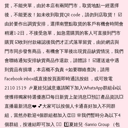
貨，不能夾單，由於本店有兩間門市，取貨地點一經選擇
後，不能更改！如未收到取貨QR code，請勿到店取貨！ ☑️
由於要作出調貨安排，選擇南豐點取貨的客戶有機會時間會
稍遲1-2日，不接受急單，如急需購買的客人可直接到門市
購買 ☑️收到付款確認後我們才正式落單留貨，由於網店與
門市同步發售商品，有機會下單後出現貨品缺貨情況，我們
會聯絡通知安排缺貨商品作退款，請體諒！ ☑️運送途中遇
到貨品有損壞，本店概不負責 ⭐️如要聯絡查詢，請用
Facebook inbox或直接按頁面即時通訊按鈕 ，或可致電 
2110 1519  🎉夏娃兒誠意邀請閣下加入WhatsApp群組👍以
便獲得獨家特選優惠💥每日新貨上架消息💥預訂產品資訊💥
直播最新消息❤️ 💕大家可以按個人卡通喜好加入不同群
組，當然亦歡迎4個群組都加入👏🏻 🌸我們暫時分為以下4
個群組，按連結即可加入 👇🏻  1️⃣夏娃兒 -Sanrio Group （包