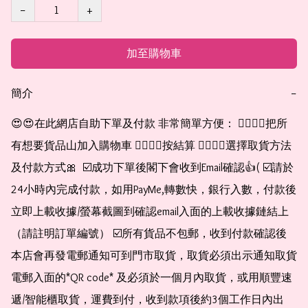
−
+
加至購物車
簡介
−
😍😍在此網店自助下單及付款 非常簡單方便： 👉🏻👉🏻把所
有想要貨品山加入購物車 👉🏻👉🏻按結算 👉🏻👉🏻選擇取貨方法
及付款方式🎀  ☑️成功下單後閣下會收到Email確認👍( ☑️請於
24小時內完成付款，如用PayMe,轉數快，銀行入數，付款後
立即上載收據/螢幕截圖到確認email入面的上載收據鏈結上
（請註明訂單編號） ☑️所有貨品不包郵，收到付款確認後
本店會再發電郵通知可到門市取貨，取貨必須出示通知取貨
電郵入面的*QR code* 及必須於一個月內取貨，或用順豐速
遞/智能櫃取貨，運費到付，收到款項後約3個工作日內出