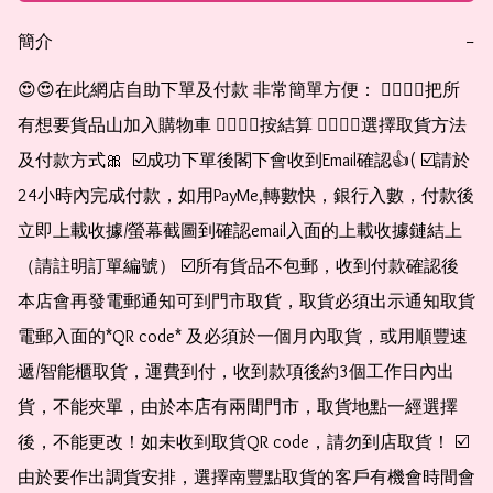
簡介
−
😍😍在此網店自助下單及付款 非常簡單方便： 👉🏻👉🏻把所
有想要貨品山加入購物車 👉🏻👉🏻按結算 👉🏻👉🏻選擇取貨方法
及付款方式🎀  ☑️成功下單後閣下會收到Email確認👍( ☑️請於
24小時內完成付款，如用PayMe,轉數快，銀行入數，付款後
立即上載收據/螢幕截圖到確認email入面的上載收據鏈結上
（請註明訂單編號） ☑️所有貨品不包郵，收到付款確認後
本店會再發電郵通知可到門市取貨，取貨必須出示通知取貨
電郵入面的*QR code* 及必須於一個月內取貨，或用順豐速
遞/智能櫃取貨，運費到付，收到款項後約3個工作日內出
貨，不能夾單，由於本店有兩間門市，取貨地點一經選擇
後，不能更改！如未收到取貨QR code，請勿到店取貨！ ☑️
由於要作出調貨安排，選擇南豐點取貨的客戶有機會時間會