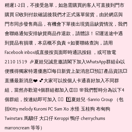
稍遲1-2日，不接受急單，如急需購買的客人可直接到門市
購買 ☑️收到付款確認後我們才正式落單留貨，由於網店與
門市同步發售商品，有機會下單後出現貨品缺貨情況，我們
會聯絡通知安排缺貨商品作退款，請體諒！ ☑️運送途中遇
到貨品有損壞，本店概不負責 ⭐️如要聯絡查詢，請用
Facebook inbox或直接按頁面即時通訊按鈕 ，或可致電 
2110 1519  🎉夏娃兒誠意邀請閣下加入WhatsApp群組👍以
便獲得獨家特選優惠💥每日新貨上架消息💥預訂產品資訊💥
直播最新消息❤️ 💕大家可以按個人卡通喜好加入不同群
組，當然亦歡迎4個群組都加入👏🏻 🌸我們暫時分為以下4
個群組，按連結即可加入 👇🏻  1️⃣夏娃兒 -Sanrio Group （包
括Kitty melody Kuromi PC Sam Xo 水怪 玉桂狗 布甸狗 
Twinstars 馬騮仔 大口仔 Keroppi 鴨仔 cherrychums 
marroncream 等等）  